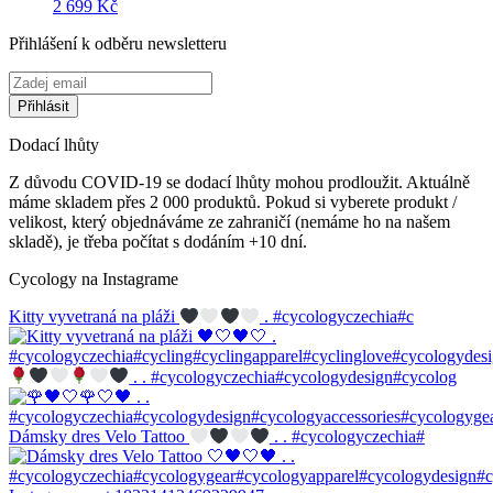
2 699
Kč
Přihlášení k odběru newsletteru
Dodací lhůty
Z důvodu COVID-19 se dodací lhůty mohou prodloužit. Aktuálně
máme skladem přes 2 000 produktů. Pokud si vyberete produkt /
velikost, který objednáváme ze zahraničí (nemáme ho na našem
skladě), je třeba počítat s dodáním +10 dní.
Cycology na Instagrame
Kitty vyvetraná na pláži
. #cycologyczechia#c
. . #cycologyczechia#cycologydesign#cycolog
Dámsky dres Velo Tattoo
. . #cycologyczechia#