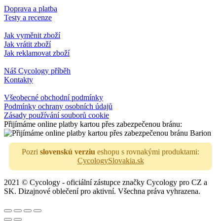
Doprava a platba
Testy a recenze
Jak vyměnit zboží
Jak vrátit zboží
Jak reklamovat zboží
Náš Cycology příběh
Kontakty
Všeobecné obchodní podmínky
Podmínky ochrany osobních údajů
Zásady používání souborů cookie
Přijímáme online platby kartou přes zabezpečenou bránu:
Pozri
slovenskú verziu
eshopu s rovnakými produktami:
CycologySlovakia.sk
2021 © Cycology - oficiální zástupce značky Cycology pro CZ a
SK. Dizajnové oblečení pro aktivní. Všechna práva vyhrazena.