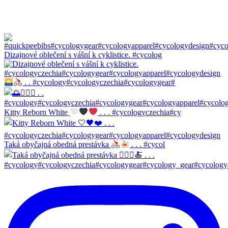
Dizajnové oblečení s vášní k cyklistice. #cycolog
. . #cycology#cycologyczechia#cycologygear#
Kitty Reborn White
. . . #cycologyczechia#cy
Taká obyčajná obedná prestávka
. . . #cycol