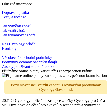
Důležité informace
Doprava a platba
Testy a recenze
Jak vyměnit zboží
Jak vrátit zboží
Jak reklamovat zboží
Náš Cycology příběh
Kontakty
Všeobecné obchodní podmínky
Podmínky ochrany osobních údajů
Zásady používání souborů cookie
Přijímáme online platby kartou přes zabezpečenou bránu:
Pozri
slovenskú verziu
eshopu s rovnakými produktami:
CycologySlovakia.sk
2021 © Cycology - oficiální zástupce značky Cycology pro CZ a
SK. Dizajnové oblečení pro aktivní. Všechna práva vyhrazena.