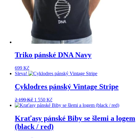
Triko pánské DNA Navy
699
Kč
Sleva!
Cyklodres pánský Vintage Stripe
Původní
Aktuální
2 199
Kč
1 550
Kč
cena
cena
byla:
je:
2
1
Kraťasy pánské Biby se šlemi a logem
199 Kč.
550 Kč.
(black / red)