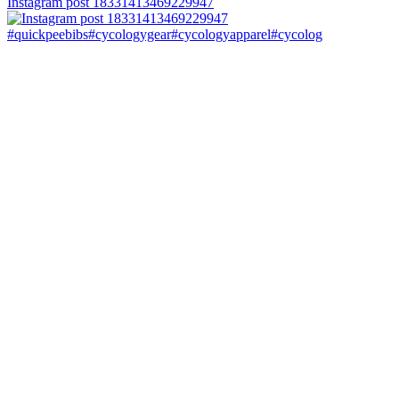
Instagram post 18331413469229947
#quickpeebibs#cycologygear#cycologyapparel#cycolog