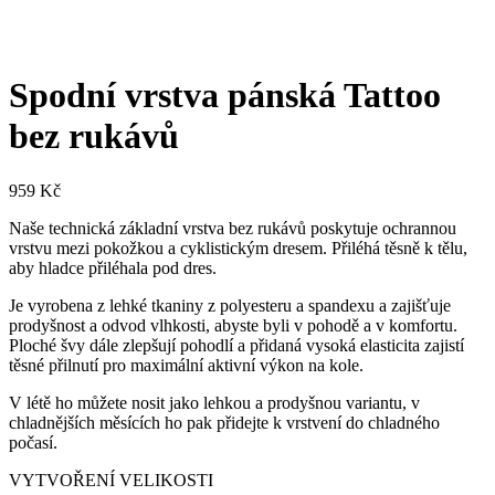
Spodní vrstva pánská Tattoo
bez rukávů
959
Kč
Naše technická základní vrstva bez rukávů poskytuje ochrannou
vrstvu mezi pokožkou a cyklistickým dresem. Přiléhá těsně k tělu,
aby hladce přiléhala pod dres.
Je vyrobena z lehké tkaniny z polyesteru a spandexu a zajišťuje
prodyšnost a odvod vlhkosti, abyste byli v pohodě a v komfortu.
Ploché švy dále zlepšují pohodlí a přidaná vysoká elasticita zajistí
těsné přilnutí pro maximální aktivní výkon na kole.
V létě ho můžete nosit jako lehkou a prodyšnou variantu, v
chladnějších měsících ho pak přidejte k vrstvení do chladného
počasí.
VYTVOŘENÍ VELIKOSTI