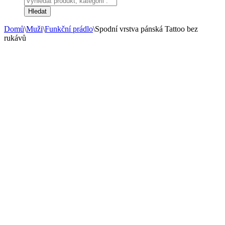
search
Hledat
Domů
\
Muži
\
Funkční prádlo
\
Spodní vrstva pánská Tattoo bez
rukávů