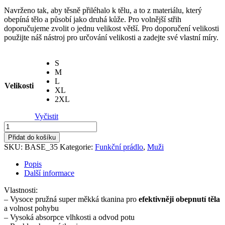
Navrženo tak, aby těsně přiléhalo k tělu, a to z materiálu, který
obepíná tělo a působí jako druhá kůže. Pro volnější střih
doporučujeme zvolit o jednu velikost větší. Pro doporučení velikosti
použijte náš nástroj pro určování velikosti a zadejte své vlastní míry.
S
M
L
Velikosti
XL
2XL
Vyčistit
Spodní
vrstva
Přidat do košíku
pánská
SKU:
BASE_35
Kategorie:
Funkční prádlo
,
Muži
Tattoo
bez
Popis
rukávů
Další informace
množství
Vlastnosti:
– Vysoce pružná super měkká tkanina pro
efektivněji obepnutí těla
a volnost pohybu
– Vysoká absorpce vlhkosti a odvod potu