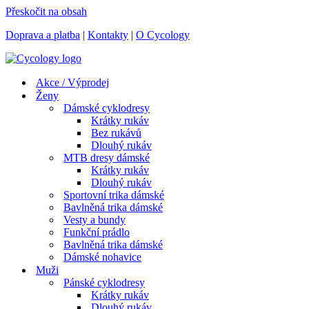
Přeskočit na obsah
Doprava a platba
|
Kontakty
|
O Cycology
Akce / Výprodej
Ženy
Dámské cyklodresy
Krátky rukáv
Bez rukávů
Dlouhý rukáv
MTB dresy dámské
Krátky rukáv
Dlouhý rukáv
Sportovní trika dámské
Bavlněná trika dámské
Vesty a bundy
Funkční prádlo
Bavlněná trika dámské
Dámské nohavice
Muži
Pánské cyklodresy
Krátky rukáv
Dlouhý rukáv