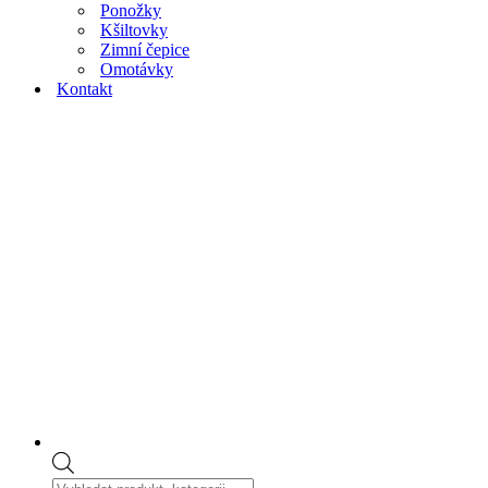
Ponožky
Kšiltovky
Zimní čepice
Omotávky
Kontakt
Products