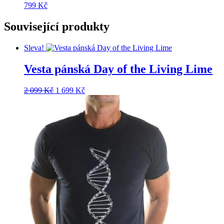
799
Kč
Související produkty
Sleva!
Vesta pánská Day of the Living Lime
Původní
Aktuální
2 099
Kč
1 699
Kč
cena
cena
byla:
je:
2
1
099 Kč.
699 Kč.