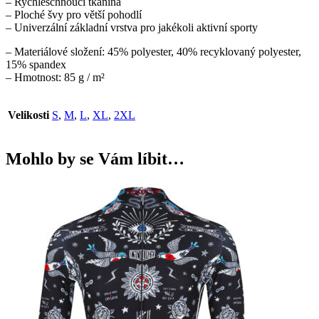
– Rychleschnoucí tkanina
– Ploché švy pro větší pohodlí
– Univerzální základní vrstva pro jakékoli aktivní sporty
– Materiálové složení: 45% polyester, 40% recyklovaný polyester,
15% spandex
– Hmotnost: 85 g / m²
Velikosti
S
,
M
,
L
,
XL
,
2XL
Mohlo by se Vám líbit…