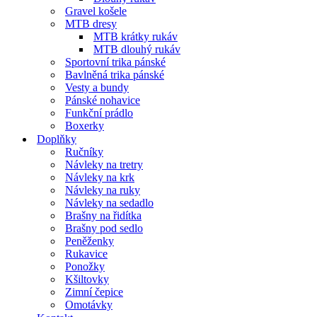
Gravel košele
MTB dresy
MTB krátky rukáv
MTB dlouhý rukáv
Sportovní trika pánské
Bavlněná trika pánské
Vesty a bundy
Pánské nohavice
Funkční prádlo
Boxerky
Doplňky
Ručníky
Návleky na tretry
Návleky na krk
Návleky na ruky
Návleky na sedadlo
Brašny na řidítka
Brašny pod sedlo
Peněženky
Rukavice
Ponožky
Kšiltovky
Zimní čepice
Omotávky