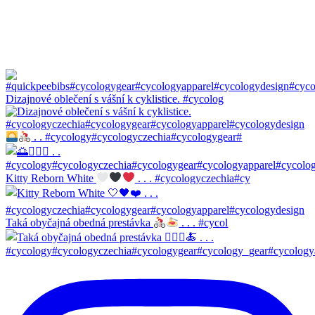
Dizajnové oblečení s vášní k cyklistice. #cycolog
. . #cycology#cycologyczechia#cycologygear#
Kitty Reborn White
. . . #cycologyczechia#cy
Taká obyčajná obedná prestávka
. . . #cycol