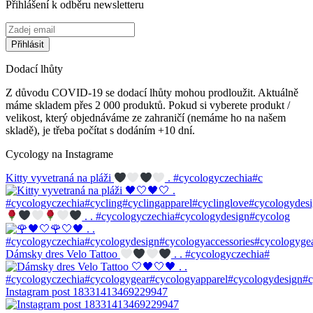
Přihlášení k odběru newsletteru
Dodací lhůty
Z důvodu COVID-19 se dodací lhůty mohou prodloužit. Aktuálně
máme skladem přes 2 000 produktů. Pokud si vyberete produkt /
velikost, který objednáváme ze zahraničí (nemáme ho na našem
skladě), je třeba počítat s dodáním +10 dní.
Cycology na Instagrame
Kitty vyvetraná na pláži
. #cycologyczechia#c
. . #cycologyczechia#cycologydesign#cycolog
Dámsky dres Velo Tattoo
. . #cycologyczechia#
Instagram post 18331413469229947