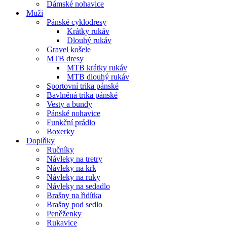
Dámské nohavice
Muži
Pánské cyklodresy
Krátky rukáv
Dlouhý rukáv
Gravel košele
MTB dresy
MTB krátky rukáv
MTB dlouhý rukáv
Sportovní trika pánské
Bavlněná trika pánské
Vesty a bundy
Pánské nohavice
Funkční prádlo
Boxerky
Doplňky
Ručníky
Návleky na tretry
Návleky na krk
Návleky na ruky
Návleky na sedadlo
Brašny na řidítka
Brašny pod sedlo
Peněženky
Rukavice