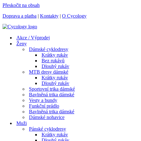
Přeskočit na obsah
Doprava a platba
|
Kontakty
|
O Cycology
Akce / Výprodej
Ženy
Dámské cyklodresy
Krátky rukáv
Bez rukávů
Dlouhý rukáv
MTB dresy dámské
Krátky rukáv
Dlouhý rukáv
Sportovní trika dámské
Bavlněná trika dámské
Vesty a bundy
Funkční prádlo
Bavlněná trika dámské
Dámské nohavice
Muži
Pánské cyklodresy
Krátky rukáv
Dlouhý rukáv