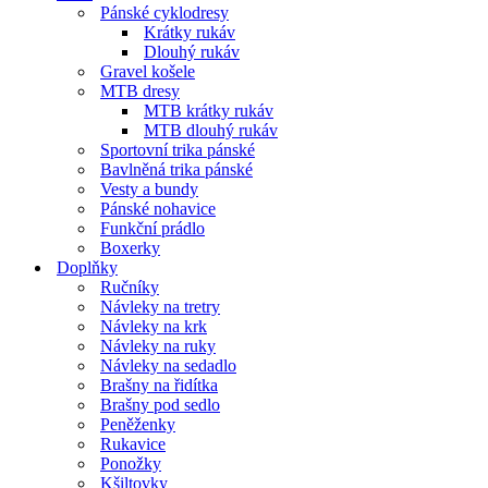
Pánské cyklodresy
Krátky rukáv
Dlouhý rukáv
Gravel košele
MTB dresy
MTB krátky rukáv
MTB dlouhý rukáv
Sportovní trika pánské
Bavlněná trika pánské
Vesty a bundy
Pánské nohavice
Funkční prádlo
Boxerky
Doplňky
Ručníky
Návleky na tretry
Návleky na krk
Návleky na ruky
Návleky na sedadlo
Brašny na řidítka
Brašny pod sedlo
Peněženky
Rukavice
Ponožky
Kšiltovky