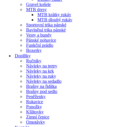
Gravel košele
MTB dresy
MTB krátky rukáv
MTB dlouhý rukáv
Sportovní trika pánské
Bavlněná trika pánské
Vesty a bundy
Pánské nohavice
Funkční prádlo
Boxerky
Doplňky
Ručníky
Návleky na tretry
Návleky na krk
Návleky na ruky
Návleky na sedadlo
Brašny na řidítka
Brašny pod sedlo
Peněženky
Rukavice
Ponožky
Kšiltovky
Zimní čepice
Omotávky