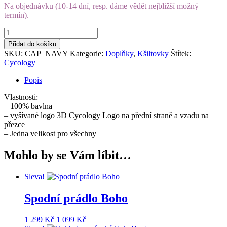
Kšiltovka
bavlněná
Přidat do košíku
Casual
SKU:
CAP_NAVY
Kategorie:
Doplňky
,
Kšiltovky
Štítek:
Navy
Cycology
množství
Popis
Vlastnosti:
– 100% bavlna
– vyšívané logo 3D Cycology Logo na přední straně a vzadu na
přezce
– Jedna velikost pro všechny
Mohlo by se Vám líbit…
Sleva!
Spodní prádlo Boho
Původní
Aktuální
1 299
Kč
1 099
Kč