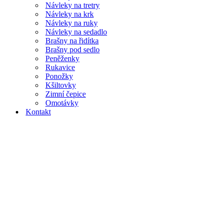
Návleky na tretry
Návleky na krk
Návleky na ruky
Návleky na sedadlo
Brašny na řidítka
Brašny pod sedlo
Peněženky
Rukavice
Ponožky
Kšiltovky
Zimní čepice
Omotávky
Kontakt