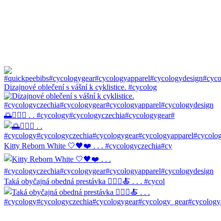
Dizajnové oblečení s vášní k cyklistice. #cycolog
🌅🚴🏼‍♀️ . . #cycology#cycologyczechia#cycologygear#
Kitty Reborn White 🤍🖤❤️ . . . #cycologyczechia#cy
Taká obyčajná obedná prestávka 🚴🏼‍♀️🍝 . . . #cycol