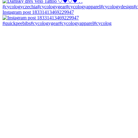
Instagram post 18331413469229947
#quickpeebibs#cycologygear#cycologyapparel#cycolog