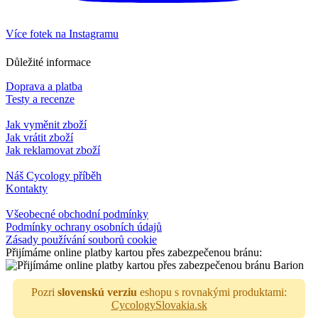
Více fotek na Instagramu
Důležité informace
Doprava a platba
Testy a recenze
Jak vyměnit zboží
Jak vrátit zboží
Jak reklamovat zboží
Náš Cycology příběh
Kontakty
Všeobecné obchodní podmínky
Podmínky ochrany osobních údajů
Zásady používání souborů cookie
Přijímáme online platby kartou přes zabezpečenou bránu:
Pozri
slovenskú verziu
eshopu s rovnakými produktami:
CycologySlovakia.sk