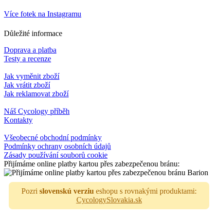
Více fotek na Instagramu
Důležité informace
Doprava a platba
Testy a recenze
Jak vyměnit zboží
Jak vrátit zboží
Jak reklamovat zboží
Náš Cycology příběh
Kontakty
Všeobecné obchodní podmínky
Podmínky ochrany osobních údajů
Zásady používání souborů cookie
Přijímáme online platby kartou přes zabezpečenou bránu:
Pozri
slovenskú verziu
eshopu s rovnakými produktami:
CycologySlovakia.sk