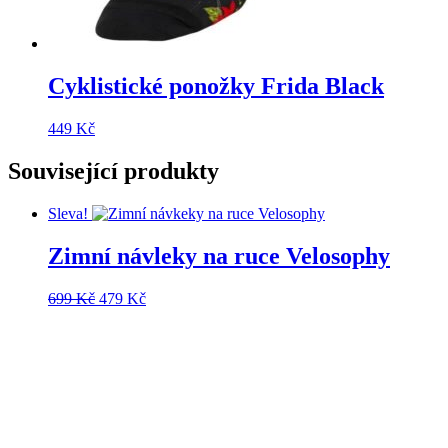
Cyklistické ponožky Frida Black
449
Kč
Související produkty
Sleva!
Zimní návleky na ruce Velosophy
Původní
Aktuální
699
Kč
479
Kč
cena
cena
byla:
je:
699 Kč.
479 Kč.