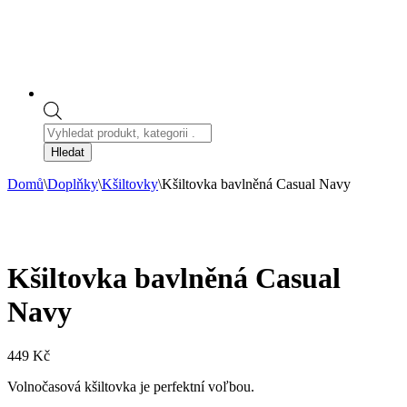
Products
search
Hledat
Domů
\
Doplňky
\
Kšiltovky
\
Kšiltovka bavlněná Casual Navy
Kšiltovka bavlněná Casual
Navy
449
Kč
Volnočasová kšiltovka je perfektní voľbou.