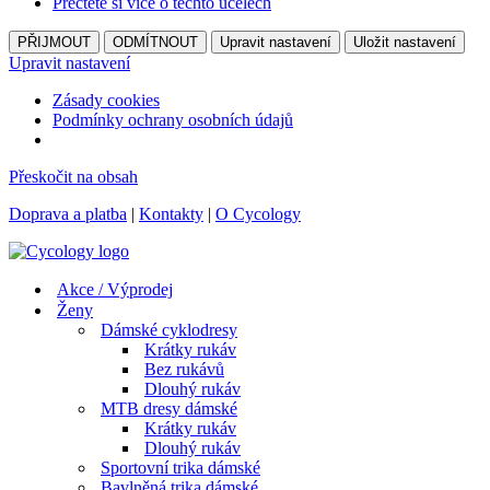
Přečtěte si více o těchto účelech
PŘIJMOUT
ODMÍTNOUT
Upravit nastavení
Uložit nastavení
Upravit nastavení
Zásady cookies
Podmínky ochrany osobních údajů
Přeskočit na obsah
Doprava a platba
|
Kontakty
|
O Cycology
Akce / Výprodej
Ženy
Dámské cyklodresy
Krátky rukáv
Bez rukávů
Dlouhý rukáv
MTB dresy dámské
Krátky rukáv
Dlouhý rukáv
Sportovní trika dámské
Bavlněná trika dámské