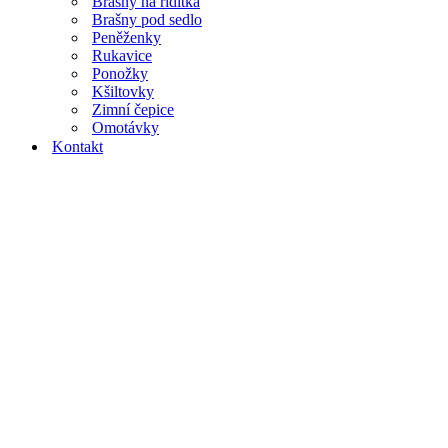
Brašny na řidítka
Brašny pod sedlo
Peněženky
Rukavice
Ponožky
Kšiltovky
Zimní čepice
Omotávky
Kontakt