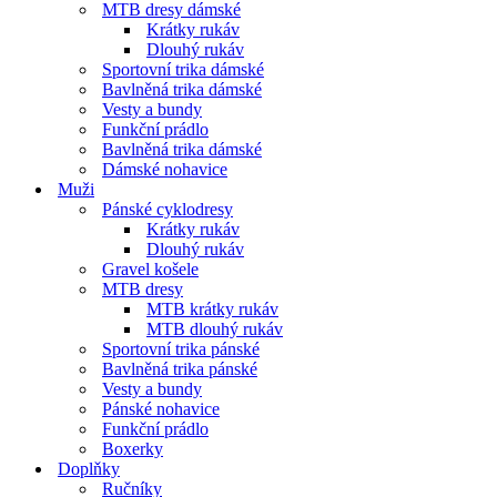
MTB dresy dámské
Krátky rukáv
Dlouhý rukáv
Sportovní trika dámské
Bavlněná trika dámské
Vesty a bundy
Funkční prádlo
Bavlněná trika dámské
Dámské nohavice
Muži
Pánské cyklodresy
Krátky rukáv
Dlouhý rukáv
Gravel košele
MTB dresy
MTB krátky rukáv
MTB dlouhý rukáv
Sportovní trika pánské
Bavlněná trika pánské
Vesty a bundy
Pánské nohavice
Funkční prádlo
Boxerky
Doplňky
Ručníky