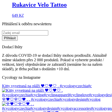
Rukavice Velo Tattoo
649
Kč
Přihlášení k odběru newsletteru
Dodací lhůty
Z důvodu COVID-19 se dodací lhůty mohou prodloužit. Aktuálně
máme skladem přes 2 000 produktů. Pokud si vyberete produkt /
velikost, který objednáváme ze zahraničí (nemáme ho na našem
skladě), je třeba počítat s dodáním +10 dní.
Cycology na Instagrame
Kitty vyvetraná na pláži 🖤🤍🖤🤍 . #cycologyczechia#c
🌹🖤🤍🌹🤍🖤 . . #cycologyczechia#cycologydesign#cycolog