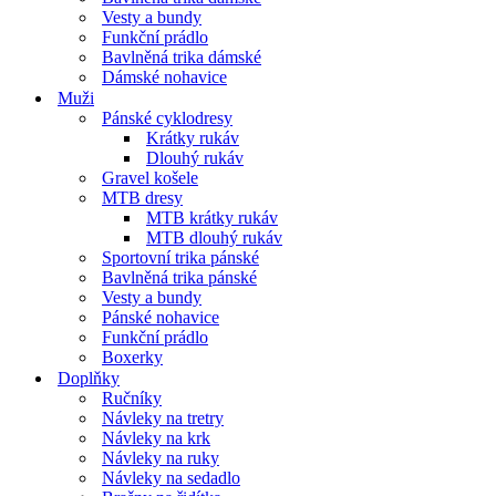
Vesty a bundy
Funkční prádlo
Bavlněná trika dámské
Dámské nohavice
Muži
Pánské cyklodresy
Krátky rukáv
Dlouhý rukáv
Gravel košele
MTB dresy
MTB krátky rukáv
MTB dlouhý rukáv
Sportovní trika pánské
Bavlněná trika pánské
Vesty a bundy
Pánské nohavice
Funkční prádlo
Boxerky
Doplňky
Ručníky
Návleky na tretry
Návleky na krk
Návleky na ruky
Návleky na sedadlo