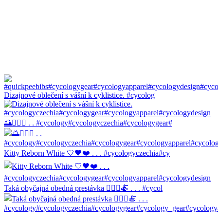
Dizajnové oblečení s vášní k cyklistice. #cycolog
🌅🚴🏼‍♀️ . . #cycology#cycologyczechia#cycologygear#
Kitty Reborn White 🤍🖤❤️ . . . #cycologyczechia#cy
Taká obyčajná obedná prestávka 🚴🏼‍♀️🍝 . . . #cycol