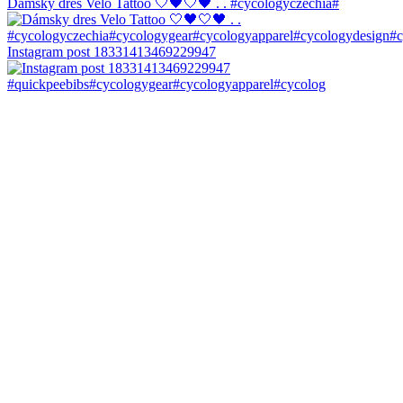
Dámsky dres Velo Tattoo 🤍🖤🤍🖤 . . #cycologyczechia#
Instagram post 18331413469229947
#quickpeebibs#cycologygear#cycologyapparel#cycolog