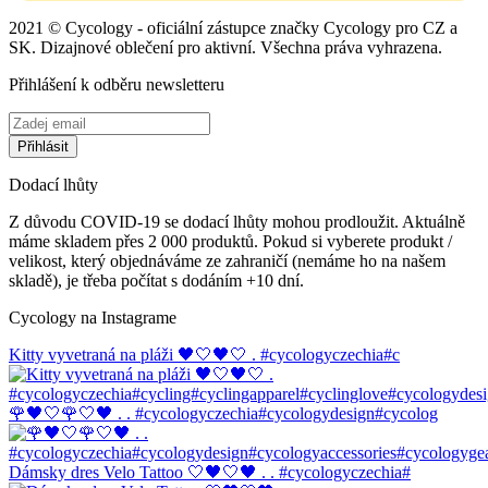
2021 © Cycology - oficiální zástupce značky Cycology pro CZ a
SK. Dizajnové oblečení pro aktivní. Všechna práva vyhrazena.
Přihlášení k odběru newsletteru
Dodací lhůty
Z důvodu COVID-19 se dodací lhůty mohou prodloužit. Aktuálně
máme skladem přes 2 000 produktů. Pokud si vyberete produkt /
velikost, který objednáváme ze zahraničí (nemáme ho na našem
skladě), je třeba počítat s dodáním +10 dní.
Cycology na Instagrame
Kitty vyvetraná na pláži 🖤🤍🖤🤍 . #cycologyczechia#c
🌹🖤🤍🌹🤍🖤 . . #cycologyczechia#cycologydesign#cycolog
Dámsky dres Velo Tattoo 🤍🖤🤍🖤 . . #cycologyczechia#