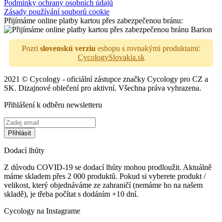
Podmínky ochrany osobních údajů
Zásady používání souborů cookie
Přijímáme online platby kartou přes zabezpečenou bránu:
Pozri
slovenskú verziu
eshopu s rovnakými produktami:
CycologySlovakia.sk
2021 © Cycology - oficiální zástupce značky Cycology pro CZ a
SK. Dizajnové oblečení pro aktivní. Všechna práva vyhrazena.
Přihlášení k odběru newsletteru
Dodací lhůty
Z důvodu COVID-19 se dodací lhůty mohou prodloužit. Aktuálně
máme skladem přes 2 000 produktů. Pokud si vyberete produkt /
velikost, který objednáváme ze zahraničí (nemáme ho na našem
skladě), je třeba počítat s dodáním +10 dní.
Cycology na Instagrame