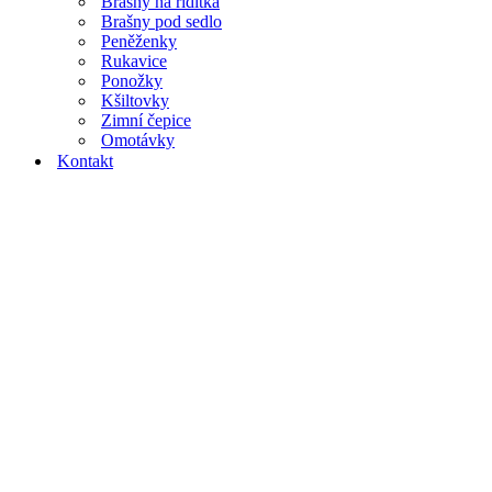
Brašny na řidítka
Brašny pod sedlo
Peněženky
Rukavice
Ponožky
Kšiltovky
Zimní čepice
Omotávky
Kontakt