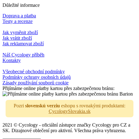
Důležité informace
Doprava a platba
Testy a recenze
Jak vyměnit zboží
Jak vrátit zboží
Jak reklamovat zboží
Náš Cycology příběh
Kontakty
Všeobecné obchodní podmínky
Podmínky ochrany osobních údajů
Zásady používání souborů cookie
Přijímáme online platby kartou přes zabezpečenou bránu:
Pozri
slovenskú verziu
eshopu s rovnakými produktami:
CycologySlovakia.sk
2021 © Cycology - oficiální zástupce značky Cycology pro CZ a
SK. Dizajnové oblečení pro aktivní. Všechna práva vyhrazena.