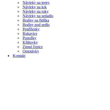
Návleky na tretry
Návleky na krk
Návleky na ruky
Návleky na sedadlo
Brašny na řidítka
Brašny pod sedlo
Peněženky
Rukavice
Ponožky
Kšiltovky
Zimní čepice
Omotávky
Kontakt