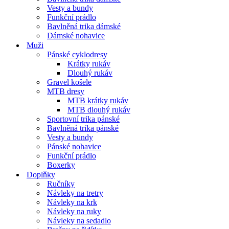
Vesty a bundy
Funkční prádlo
Bavlněná trika dámské
Dámské nohavice
Muži
Pánské cyklodresy
Krátky rukáv
Dlouhý rukáv
Gravel košele
MTB dresy
MTB krátky rukáv
MTB dlouhý rukáv
Sportovní trika pánské
Bavlněná trika pánské
Vesty a bundy
Pánské nohavice
Funkční prádlo
Boxerky
Doplňky
Ručníky
Návleky na tretry
Návleky na krk
Návleky na ruky
Návleky na sedadlo