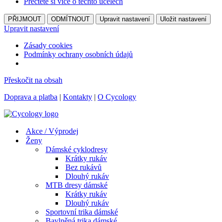
Přečtěte si více o těchto účelech
PŘIJMOUT
ODMÍTNOUT
Upravit nastavení
Uložit nastavení
Upravit nastavení
Zásady cookies
Podmínky ochrany osobních údajů
Přeskočit na obsah
Doprava a platba
|
Kontakty
|
O Cycology
Akce / Výprodej
Ženy
Dámské cyklodresy
Krátky rukáv
Bez rukávů
Dlouhý rukáv
MTB dresy dámské
Krátky rukáv
Dlouhý rukáv
Sportovní trika dámské
Bavlněná trika dámské