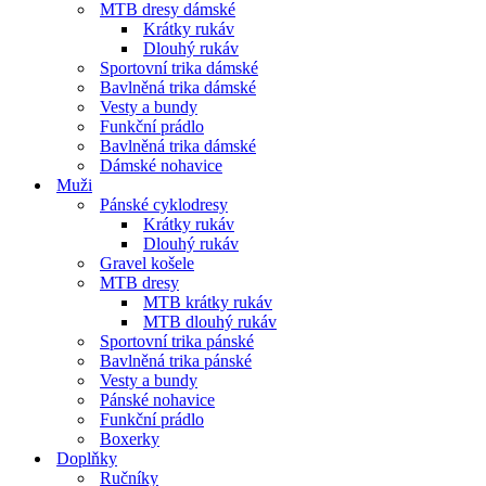
MTB dresy dámské
Krátky rukáv
Dlouhý rukáv
Sportovní trika dámské
Bavlněná trika dámské
Vesty a bundy
Funkční prádlo
Bavlněná trika dámské
Dámské nohavice
Muži
Pánské cyklodresy
Krátky rukáv
Dlouhý rukáv
Gravel košele
MTB dresy
MTB krátky rukáv
MTB dlouhý rukáv
Sportovní trika pánské
Bavlněná trika pánské
Vesty a bundy
Pánské nohavice
Funkční prádlo
Boxerky
Doplňky
Ručníky