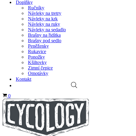
Doplňky
Ručníky
Návleky na tretry
Návleky na krk
Návleky na ruky
Návleky na sedadlo
Brašny na řidítka
Brašny pod sedlo
Peněženky
Rukavice
Ponožky
Kšiltovky
Zimní čepice
Omotávky
Kontakt
Košík
0