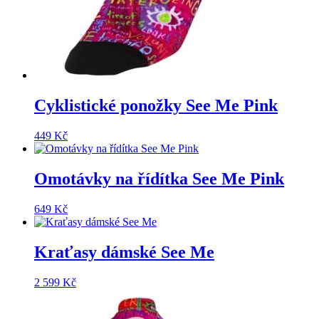
Cyklistické ponožky See Me Pink
449
Kč
Omotávky na řídítka See Me Pink
649
Kč
Kraťasy dámské See Me
2 599
Kč