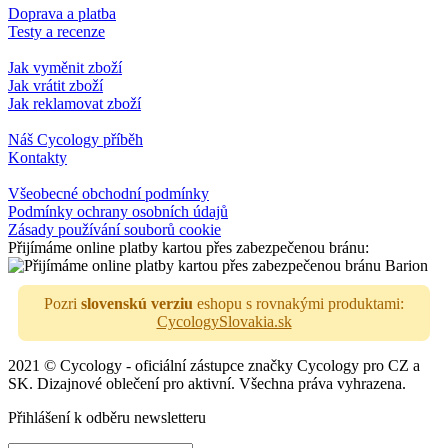
Doprava a platba
Testy a recenze
Jak vyměnit zboží
Jak vrátit zboží
Jak reklamovat zboží
Náš Cycology příběh
Kontakty
Všeobecné obchodní podmínky
Podmínky ochrany osobních údajů
Zásady používání souborů cookie
Přijímáme online platby kartou přes zabezpečenou bránu:
Pozri
slovenskú verziu
eshopu s rovnakými produktami:
CycologySlovakia.sk
2021 © Cycology - oficiální zástupce značky Cycology pro CZ a
SK. Dizajnové oblečení pro aktivní. Všechna práva vyhrazena.
Přihlášení k odběru newsletteru