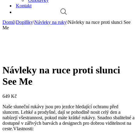
Omotávky
Kontakt
Domů
\
Doplňky
\
Návleky na ruky
\
Návleky na ruce proti slunci See
Me
Návleky na ruce proti slunci
See Me
649
Kč
Naše sluneční rukávy jsou pro jezdce hledající ochranu před
sluncem. Lehké a prodyšné, dají se pohodlně nosit celý den a
nabízejí všestrannost, pokud máte krátké rukávy. Snadno sbalitelné a
dostupné v zářivých barvách a designech pro dobrou viditelnost na
ceste.Vlastnosti: