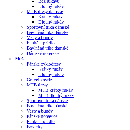
Bez rukávů
Dlouhý rukáv
MTB dresy dámské
Krátky rukáv
Dlouhý rukáv
Sportovní trika dámské
Bavlněná trika dámské
Vesty a bundy
Funkční prádlo
Bavlněná trika dámské
Dámské nohavice
Muži
Pánské cyklodresy
Krátky rukáv
Dlouhý rukáv
Gravel košele
MTB dresy
MTB krátky rukáv
MTB dlouhý rukáv
Sportovní trika pánské
Bavlněná trika pánské
Vesty a bundy
Pánské nohavice
Funkční prádlo
Boxerky