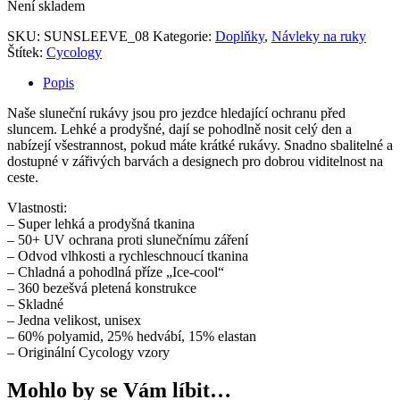
Není skladem
SKU:
SUNSLEEVE_08
Kategorie:
Doplňky
,
Návleky na ruky
Štítek:
Cycology
Popis
Naše sluneční rukávy jsou pro jezdce hledající ochranu před
sluncem. Lehké a prodyšné, dají se pohodlně nosit celý den a
nabízejí všestrannost, pokud máte krátké rukávy. Snadno sbalitelné a
dostupné v zářivých barvách a designech pro dobrou viditelnost na
ceste.
Vlastnosti:
– Super lehká a prodyšná tkanina
– 50+ UV ochrana proti slunečnímu záření
– Odvod vlhkosti a rychleschnoucí tkanina
– Chladná a pohodlná příze „Ice-cool“
– 360 bezešvá pletená konstrukce
– Skladné
– Jedna velikost, unisex
– 60% polyamid, 25% hedvábí, 15% elastan
– Originální Cycology vzory
Mohlo by se Vám líbit…