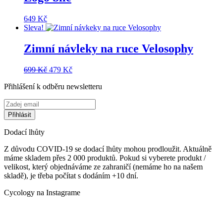
649
Kč
Sleva!
Zimní návleky na ruce Velosophy
Původní
Aktuální
699
Kč
479
Kč
cena
cena
Přihlášení k odběru newsletteru
byla:
je:
699 Kč.
479 Kč.
Dodací lhůty
Z důvodu COVID-19 se dodací lhůty mohou prodloužit. Aktuálně
máme skladem přes 2 000 produktů. Pokud si vyberete produkt /
velikost, který objednáváme ze zahraničí (nemáme ho na našem
skladě), je třeba počítat s dodáním +10 dní.
Cycology na Instagrame