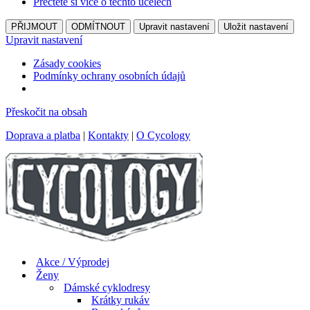
Přečtěte si více o těchto účelech
PŘIJMOUT
ODMÍTNOUT
Upravit nastavení
Uložit nastavení
Upravit nastavení
Zásady cookies
Podmínky ochrany osobních údajů
Přeskočit na obsah
Doprava a platba
|
Kontakty
|
O Cycology
Akce / Výprodej
Ženy
Dámské cyklodresy
Krátky rukáv