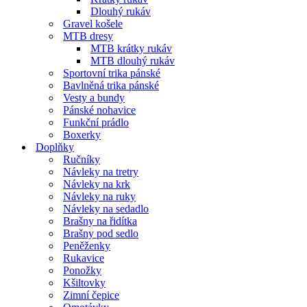
Dlouhý rukáv
Gravel košele
MTB dresy
MTB krátky rukáv
MTB dlouhý rukáv
Sportovní trika pánské
Bavlněná trika pánské
Vesty a bundy
Pánské nohavice
Funkční prádlo
Boxerky
Doplňky
Ručníky
Návleky na tretry
Návleky na krk
Návleky na ruky
Návleky na sedadlo
Brašny na řidítka
Brašny pod sedlo
Peněženky
Rukavice
Ponožky
Kšiltovky
Zimní čepice