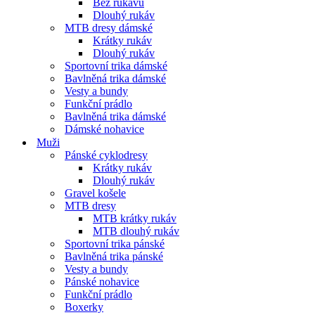
Bez rukávů
Dlouhý rukáv
MTB dresy dámské
Krátky rukáv
Dlouhý rukáv
Sportovní trika dámské
Bavlněná trika dámské
Vesty a bundy
Funkční prádlo
Bavlněná trika dámské
Dámské nohavice
Muži
Pánské cyklodresy
Krátky rukáv
Dlouhý rukáv
Gravel košele
MTB dresy
MTB krátky rukáv
MTB dlouhý rukáv
Sportovní trika pánské
Bavlněná trika pánské
Vesty a bundy
Pánské nohavice
Funkční prádlo
Boxerky