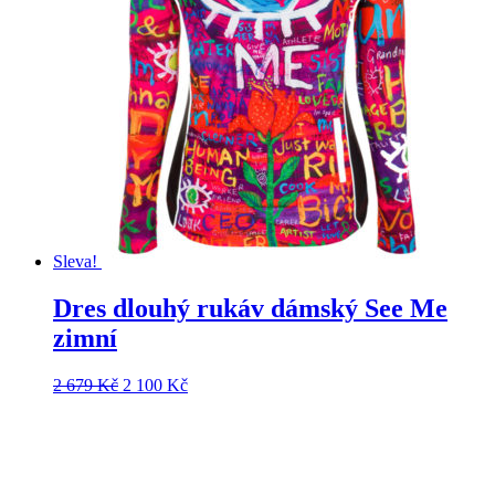
Sleva!
Dres dlouhý rukáv dámský See Me
zimní
Původní
Aktuální
2 679
Kč
2 100
Kč
cena
cena
byla:
je:
2
2
679 Kč.
100 Kč.