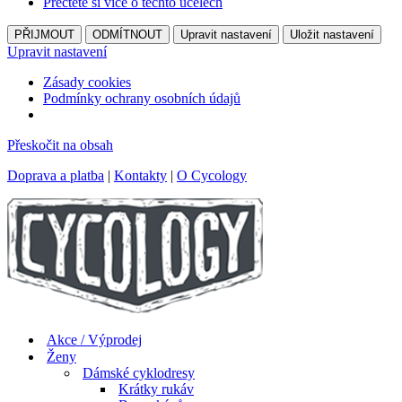
Přečtěte si více o těchto účelech
PŘIJMOUT
ODMÍTNOUT
Upravit nastavení
Uložit nastavení
Upravit nastavení
Zásady cookies
Podmínky ochrany osobních údajů
Přeskočit na obsah
Doprava a platba
|
Kontakty
|
O Cycology
Akce / Výprodej
Ženy
Dámské cyklodresy
Krátky rukáv