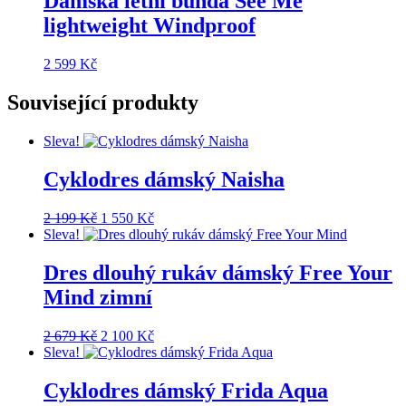
Dámská letní bunda See Me
lightweight Windproof
2 599
Kč
Související produkty
Sleva!
Cyklodres dámský Naisha
Původní
Aktuální
2 199
Kč
1 550
Kč
cena
cena
Sleva!
byla:
je:
2
1
Dres dlouhý rukáv dámský Free Your
199 Kč.
550 Kč.
Mind zimní
Původní
Aktuální
2 679
Kč
2 100
Kč
cena
cena
Sleva!
byla:
je:
2
2
Cyklodres dámský Frida Aqua
679 Kč.
100 Kč.