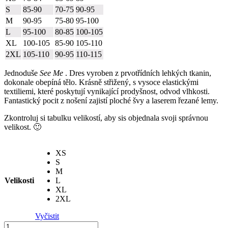
S
85-90
70-75
90-95
M
90-95
75-80
95-100
L
95-100
80-85
100-105
XL
100-105
85-90
105-110
2XL
105-110
90-95
110-115
Jednoduše
See Me
. Dres vyroben z prvotřídních lehkých tkanin,
dokonale obepíná tělo. Krásně střižený, s vysoce elastickými
textiliemi, které poskytují vynikající prodyšnost, odvod vlhkosti.
Fantastický pocit z nošení zajistí ploché švy a laserem řezané lemy.
Zkontroluj si tabulku velikostí, aby sis objednala svoji správnou
velikost. 🙂
XS
S
M
Velikosti
L
XL
2XL
Vyčistit
Cyklodres