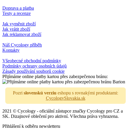
Doprava a platba
Testy a recenze
Jak vyměnit zboží
Jak vrátit zboží
Jak reklamovat zboží
Náš Cycology příběh
Kontakty
Všeobecné obchodní podmínky
Podmínky ochrany osobních údajů
Zásady používání souborů cookie
Přijímáme online platby kartou přes zabezpečenou bránu:
Pozri
slovenskú verziu
eshopu s rovnakými produktami:
CycologySlovakia.sk
2021 © Cycology - oficiální zástupce značky Cycology pro CZ a
SK. Dizajnové oblečení pro aktivní. Všechna práva vyhrazena.
Přihlášení k odběru newsletteru