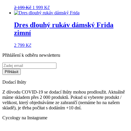
Původní
Aktuální
2 199
Kč
1 999
Kč
cena
cena
byla:
je:
2
1
Dres dlouhý rukáv dámský Frida
199 Kč.
999 Kč.
zimní
2 799
Kč
Přihlášení k odběru newsletteru
Dodací lhůty
Z důvodu COVID-19 se dodací lhůty mohou prodloužit. Aktuálně
máme skladem přes 2 000 produktů. Pokud si vyberete produkt /
velikost, který objednáváme ze zahraničí (nemáme ho na našem
skladě), je třeba počítat s dodáním +10 dní.
Cycology na Instagrame