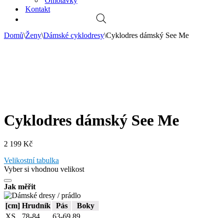
Omotávky
Kontakt
Domů
\
Ženy
\
Dámské cyklodresy
\
Cyklodres dámský See Me
Cyklodres dámský See Me
2 199
Kč
Velikostní tabulka
Vyber si vhodnou velikost
Jak měřit
[cm]
Hrudník
Pás
Boky
XS
78-84
63-69
89