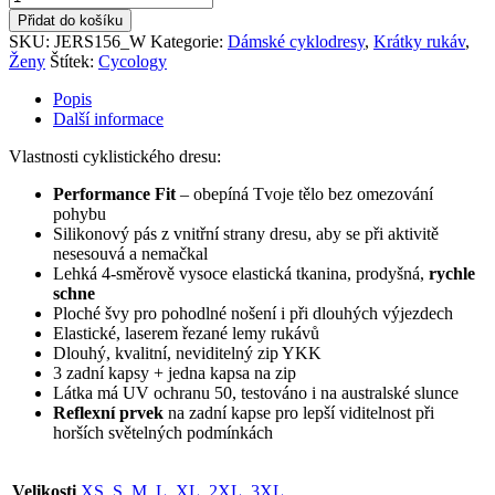
dámský
Přidat do košíku
See
SKU:
JERS156_W
Kategorie:
Dámské cyklodresy
,
Krátky rukáv
,
Me
Ženy
Štítek:
Cycology
množství
Popis
Další informace
Vlastnosti cyklistického dresu:
Performance Fit
– obepíná Tvoje tělo bez omezování
pohybu
Silikonový pás z vnitřní strany dresu, aby se při aktivitě
nesesouvá a nemačkal
Lehká 4-směrově vysoce elastická tkanina, prodyšná,
rychle
schne
Ploché švy pro pohodlné nošení i při dlouhých výjezdech
Elastické, laserem řezané lemy rukávů
Dlouhý, kvalitní, neviditelný zip YKK
3 zadní kapsy + jedna kapsa na zip
Látka má UV ochranu 50, testováno i na australské slunce
Reflexní prvek
na zadní kapse pro lepší viditelnost při
horších světelných podmínkách
Velikosti
XS
,
S
,
M
,
L
,
XL
,
2XL
,
3XL