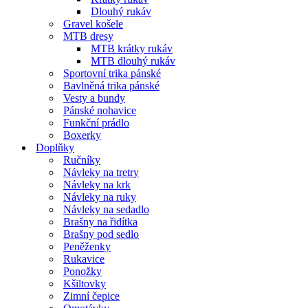
Dlouhý rukáv
Gravel košele
MTB dresy
MTB krátky rukáv
MTB dlouhý rukáv
Sportovní trika pánské
Bavlněná trika pánské
Vesty a bundy
Pánské nohavice
Funkční prádlo
Boxerky
Doplňky
Ručníky
Návleky na tretry
Návleky na krk
Návleky na ruky
Návleky na sedadlo
Brašny na řidítka
Brašny pod sedlo
Peněženky
Rukavice
Ponožky
Kšiltovky
Zimní čepice