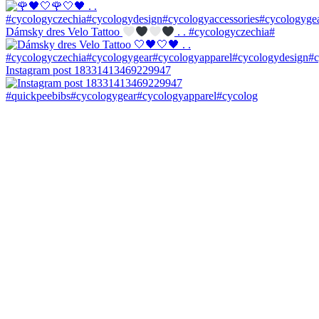
Dámsky dres Velo Tattoo
. . #cycologyczechia#
Instagram post 18331413469229947
#quickpeebibs#cycologygear#cycologyapparel#cycolog