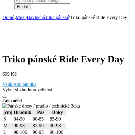
search
Hledat
Domů
\
Muži
\
Bavlněná trika pánské
\
Triko pánské Ride Every Day
Triko pánské Ride Every Day
699
Kč
Velikostní tabulka
Vyber si vhodnou velikost
Jak měřit
[cm]
Hrudník
Pás
Boky
S
84-90
80-85
85-90
M
90-98
85-90
90-98
L
98-106
90-95
98-106