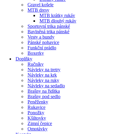
Gravel košele
MTB dresy
MTB krátky rukáv
MTB dlouhý rukáv
Sportovní trika pánské
Bavlněná trika pánské
Vesty a bundy
Pánské nohavice
Funkční prádlo
Boxerky
Doplňky
Ručníky
Návleky na tretry
Návleky na krk
Návleky na ruky
Návleky na sedadlo
Brašny na řidítka
Brašny pod sedlo
Peněženky
Rukavice
Ponožky
Kšiltovky
Zimní čepice
Omotávky