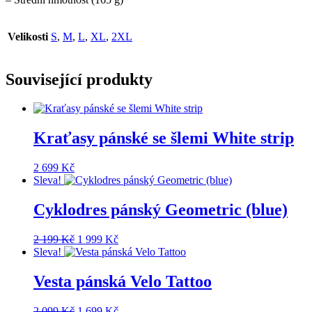
Velikosti
S
,
M
,
L
,
XL
,
2XL
Související produkty
Kraťasy pánské se šlemi White strip
2 699
Kč
Sleva!
Cyklodres pánský Geometric (blue)
Původní
Aktuální
2 199
Kč
1 999
Kč
cena
cena
Sleva!
byla:
je:
2
1
Vesta pánská Velo Tattoo
199 Kč.
999 Kč.
Původní
Aktuální
2 099
Kč
1 699
Kč