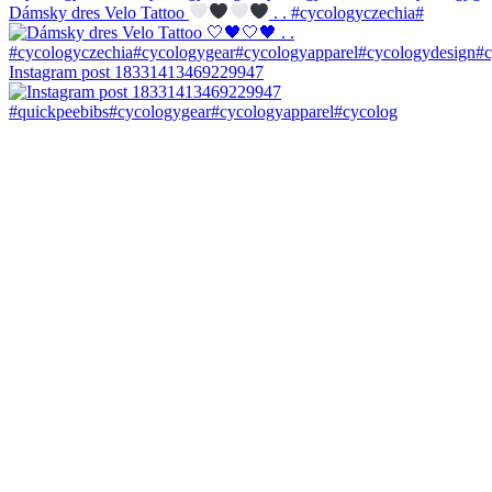
Dámsky dres Velo Tattoo
. . #cycologyczechia#
Instagram post 18331413469229947
#quickpeebibs#cycologygear#cycologyapparel#cycolog