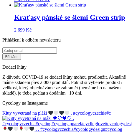
cena
cena
byla:
je:
2
1
Kraťasy pánské se šlemi Green strip
099 Kč.
699 Kč.
2 699
Kč
Přihlášení k odběru newsletteru
Dodací lhůty
Z důvodu COVID-19 se dodací lhůty mohou prodloužit. Aktuálně
máme skladem přes 2 000 produktů. Pokud si vyberete produkt /
velikost, který objednáváme ze zahraničí (nemáme ho na našem
skladě), je třeba počítat s dodáním +10 dní.
Cycology na Instagrame
Kitty vyvetraná na pláži
. #cycologyczechia#c
. . #cycologyczechia#cycologydesign#cycolog