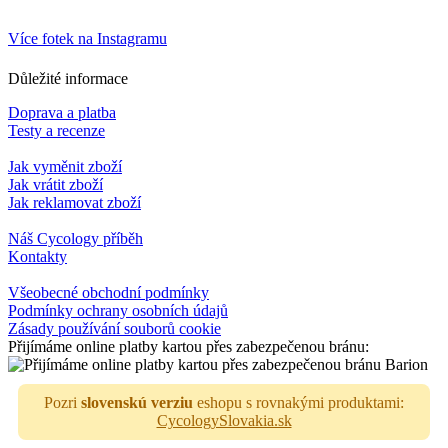
Více fotek na Instagramu
Důležité informace
Doprava a platba
Testy a recenze
Jak vyměnit zboží
Jak vrátit zboží
Jak reklamovat zboží
Náš Cycology příběh
Kontakty
Všeobecné obchodní podmínky
Podmínky ochrany osobních údajů
Zásady používání souborů cookie
Přijímáme online platby kartou přes zabezpečenou bránu:
Pozri
slovenskú verziu
eshopu s rovnakými produktami:
CycologySlovakia.sk