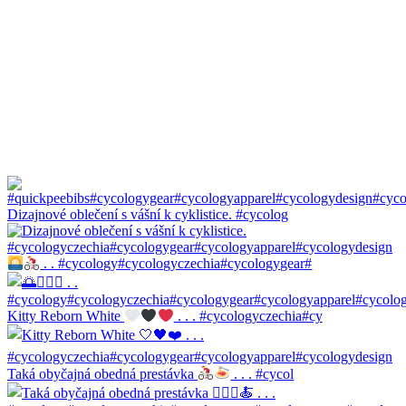
Dizajnové oblečení s vášní k cyklistice. #cycolog
. . #cycology#cycologyczechia#cycologygear#
Kitty Reborn White
. . . #cycologyczechia#cy
Taká obyčajná obedná prestávka
. . . #cycol