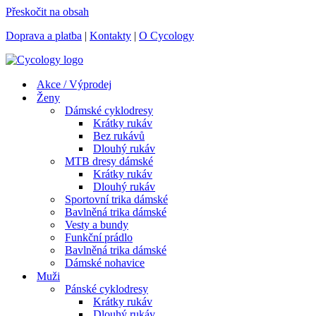
Přeskočit na obsah
Doprava a platba
|
Kontakty
|
O Cycology
Akce / Výprodej
Ženy
Dámské cyklodresy
Krátky rukáv
Bez rukávů
Dlouhý rukáv
MTB dresy dámské
Krátky rukáv
Dlouhý rukáv
Sportovní trika dámské
Bavlněná trika dámské
Vesty a bundy
Funkční prádlo
Bavlněná trika dámské
Dámské nohavice
Muži
Pánské cyklodresy
Krátky rukáv
Dlouhý rukáv