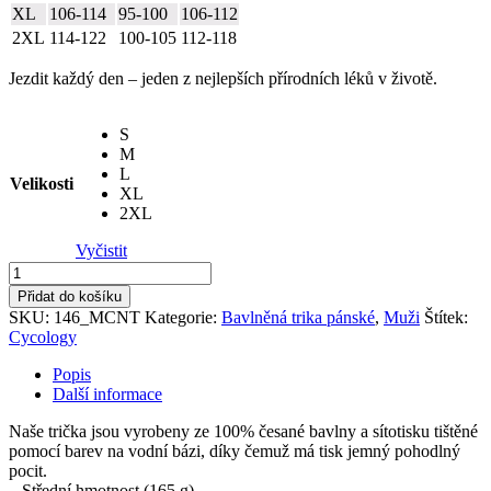
XL
106-114
95-100
106-112
2XL
114-122
100-105
112-118
Jezdit každý den – jeden z nejlepších přírodních léků v životě.
S
M
L
Velikosti
XL
2XL
Vyčistit
Triko
pánské
Přidat do košíku
Ride
SKU:
146_MCNT
Kategorie:
Bavlněná trika pánské
,
Muži
Štítek:
Every
Cycology
Day
množství
Popis
Další informace
Naše trička jsou vyrobeny ze 100% česané bavlny a sítotisku tištěné
pomocí barev na vodní bázi, díky čemuž má tisk jemný pohodlný
pocit.
– Střední hmotnost (165 g)