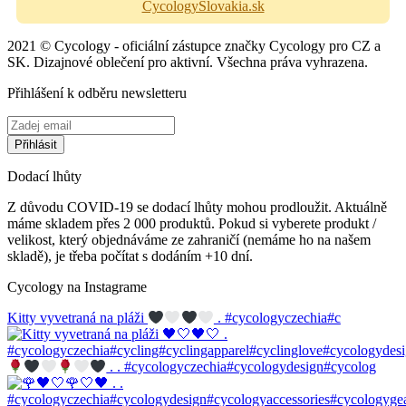
CycologySlovakia.sk
2021 © Cycology - oficiální zástupce značky Cycology pro CZ a
SK. Dizajnové oblečení pro aktivní. Všechna práva vyhrazena.
Přihlášení k odběru newsletteru
Dodací lhůty
Z důvodu COVID-19 se dodací lhůty mohou prodloužit. Aktuálně
máme skladem přes 2 000 produktů. Pokud si vyberete produkt /
velikost, který objednáváme ze zahraničí (nemáme ho na našem
skladě), je třeba počítat s dodáním +10 dní.
Cycology na Instagrame
Kitty vyvetraná na pláži
. #cycologyczechia#c
. . #cycologyczechia#cycologydesign#cycolog