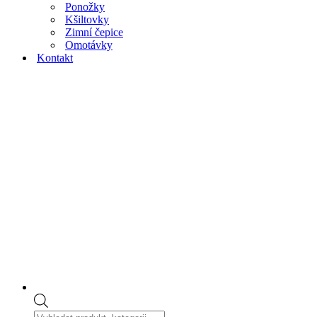
Ponožky
Kšiltovky
Zimní čepice
Omotávky
Kontakt
Products