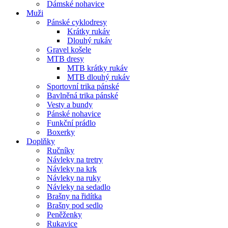
Dámské nohavice
Muži
Pánské cyklodresy
Krátky rukáv
Dlouhý rukáv
Gravel košele
MTB dresy
MTB krátky rukáv
MTB dlouhý rukáv
Sportovní trika pánské
Bavlněná trika pánské
Vesty a bundy
Pánské nohavice
Funkční prádlo
Boxerky
Doplňky
Ručníky
Návleky na tretry
Návleky na krk
Návleky na ruky
Návleky na sedadlo
Brašny na řidítka
Brašny pod sedlo
Peněženky
Rukavice