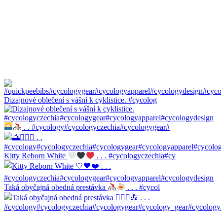
Dizajnové oblečení s vášní k cyklistice. #cycolog
. . #cycology#cycologyczechia#cycologygear#
Kitty Reborn White
. . . #cycologyczechia#cy
Taká obyčajná obedná prestávka
. . . #cycol