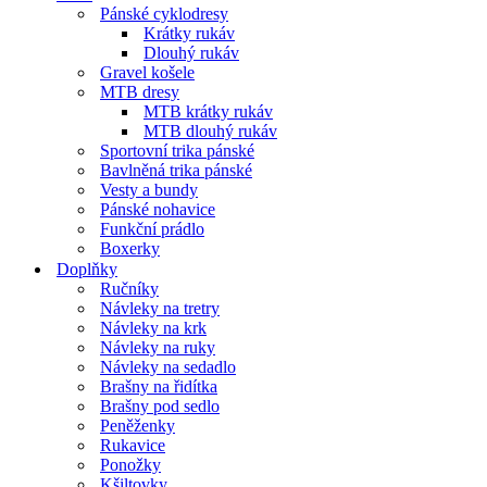
Pánské cyklodresy
Krátky rukáv
Dlouhý rukáv
Gravel košele
MTB dresy
MTB krátky rukáv
MTB dlouhý rukáv
Sportovní trika pánské
Bavlněná trika pánské
Vesty a bundy
Pánské nohavice
Funkční prádlo
Boxerky
Doplňky
Ručníky
Návleky na tretry
Návleky na krk
Návleky na ruky
Návleky na sedadlo
Brašny na řidítka
Brašny pod sedlo
Peněženky
Rukavice
Ponožky
Kšiltovky