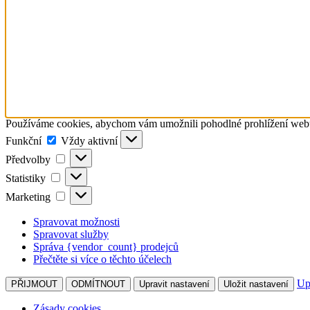
Používáme cookies, abychom vám umožnili pohodlné prohlížení webu a
Funkční
Funkční
Vždy aktivní
Předvolby
Předvolby
Statistiky
Statistiky
Marketing
Marketing
Spravovat možnosti
Spravovat služby
Správa {vendor_count} prodejců
Přečtěte si více o těchto účelech
Up
PŘIJMOUT
ODMÍTNOUT
Upravit nastavení
Uložit nastavení
Zásady cookies