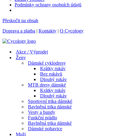
Podmínky ochrany osobních údajů
Přeskočit na obsah
Doprava a platba
|
Kontakty
|
O Cycology
Akce / Výprodej
Ženy
Dámské cyklodresy
Krátky rukáv
Bez rukávů
Dlouhý rukáv
MTB dresy dámské
Krátky rukáv
Dlouhý rukáv
Sportovní trika dámské
Bavlněná trika dámské
Vesty a bundy
Funkční prádlo
Bavlněná trika dámské
Dámské nohavice
Muži