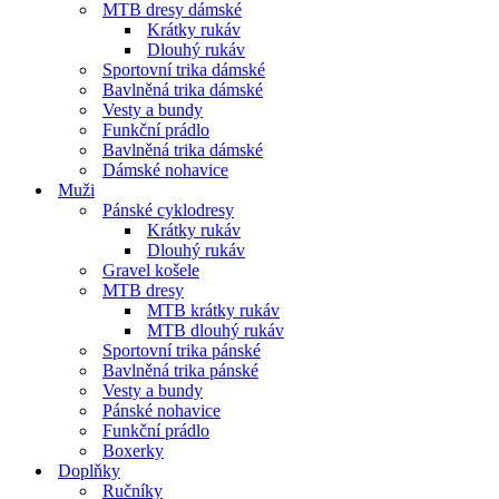
MTB dresy dámské
Krátky rukáv
Dlouhý rukáv
Sportovní trika dámské
Bavlněná trika dámské
Vesty a bundy
Funkční prádlo
Bavlněná trika dámské
Dámské nohavice
Muži
Pánské cyklodresy
Krátky rukáv
Dlouhý rukáv
Gravel košele
MTB dresy
MTB krátky rukáv
MTB dlouhý rukáv
Sportovní trika pánské
Bavlněná trika pánské
Vesty a bundy
Pánské nohavice
Funkční prádlo
Boxerky
Doplňky
Ručníky