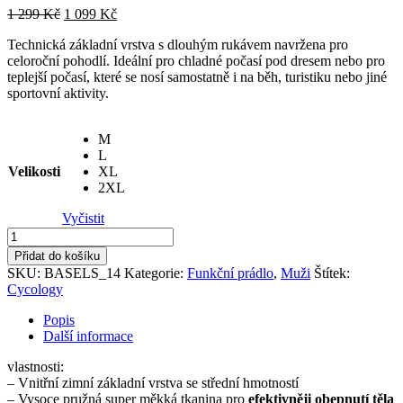
Původní
Aktuální
1 299
Kč
1 099
Kč
cena
cena
Technická základní vrstva s dlouhým rukávem navržena pro
byla:
je:
celoroční pohodlí. Ideální pro chladné počasí pod dresem nebo pro
1
1
teplejší počasí, které se nosí samostatně i na běh, turistiku nebo jiné
299 Kč.
099 Kč.
sportovní aktivity.
M
L
Velikosti
XL
2XL
Vyčistit
Spodní
vrstva
Přidat do košíku
pánská
SKU:
BASELS_14
Kategorie:
Funkční prádlo
,
Muži
Štítek:
Allez
Cycology
Allez
dlouhý
Popis
rukáv
Další informace
množství
vlastnosti:
– Vnitřní zimní základní vrstva se střední hmotností
– Vysoce pružná super měkká tkanina pro
efektivněji obepnutí těla