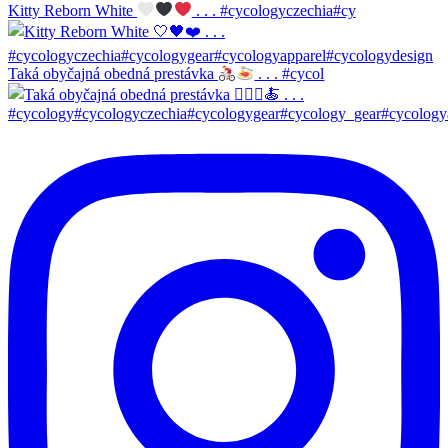
Kitty Reborn White
. . . #cycologyczechia#cy
Taká obyčajná obedná prestávka
. . . #cycol