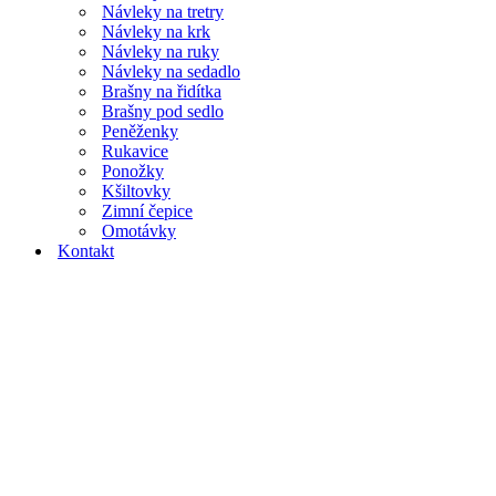
Návleky na tretry
Návleky na krk
Návleky na ruky
Návleky na sedadlo
Brašny na řidítka
Brašny pod sedlo
Peněženky
Rukavice
Ponožky
Kšiltovky
Zimní čepice
Omotávky
Kontakt