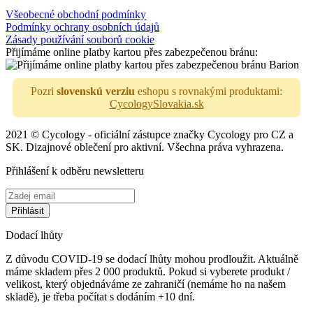
Všeobecné obchodní podmínky
Podmínky ochrany osobních údajů
Zásady používání souborů cookie
Přijímáme online platby kartou přes zabezpečenou bránu:
Pozri
slovenskú verziu
eshopu s rovnakými produktami:
CycologySlovakia.sk
2021 © Cycology - oficiální zástupce značky Cycology pro CZ a
SK. Dizajnové oblečení pro aktivní. Všechna práva vyhrazena.
Přihlášení k odběru newsletteru
Dodací lhůty
Z důvodu COVID-19 se dodací lhůty mohou prodloužit. Aktuálně
máme skladem přes 2 000 produktů. Pokud si vyberete produkt /
velikost, který objednáváme ze zahraničí (nemáme ho na našem
skladě), je třeba počítat s dodáním +10 dní.