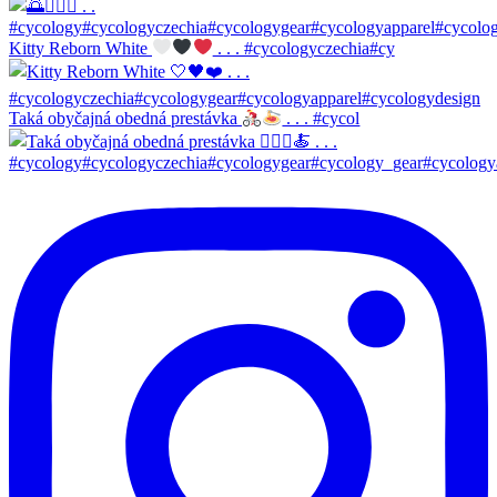
Kitty Reborn White
. . . #cycologyczechia#cy
Taká obyčajná obedná prestávka
. . . #cycol