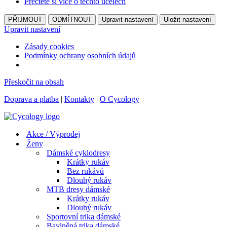
Přečtěte si více o těchto účelech
PŘIJMOUT
ODMÍTNOUT
Upravit nastavení
Uložit nastavení
Upravit nastavení
Zásady cookies
Podmínky ochrany osobních údajů
Přeskočit na obsah
Doprava a platba
|
Kontakty
|
O Cycology
Akce / Výprodej
Ženy
Dámské cyklodresy
Krátky rukáv
Bez rukávů
Dlouhý rukáv
MTB dresy dámské
Krátky rukáv
Dlouhý rukáv
Sportovní trika dámské
Bavlněná trika dámské