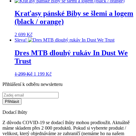
Kraťasy pánské Biby se šlemi a logem
(black / orange)
2 699
Kč
Sleva!
Dres MTB dlouhý rukáv In Dust We
Trust
Původní
Aktuální
1 299
Kč
1 199
Kč
cena
cena
Přihlášení k odběru newsletteru
byla:
je:
1
1
299 Kč.
199 Kč.
Dodací lhůty
Z důvodu COVID-19 se dodací lhůty mohou prodloužit. Aktuálně
máme skladem přes 2 000 produktů. Pokud si vyberete produkt /
velikost, který objednáváme ze zahraničí (nemáme ho na našem