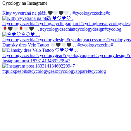
Cycology na Instagrame
Kitty vyvetraná na pláži
. #cycologyczechia#c
. . #cycologyczechia#cycologydesign#cycolog
Dámsky dres Velo Tattoo
. . #cycologyczechia#
Instagram post 18331413469229947
#quickpeebibs#cycologygear#cycologyapparel#cycolog