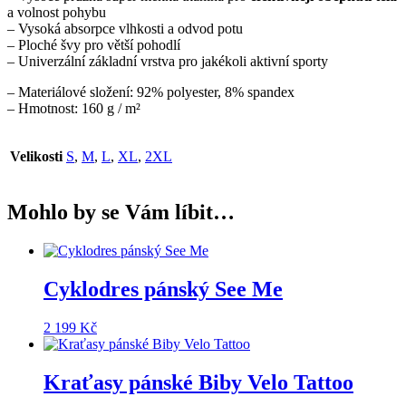
a volnost pohybu
– Vysoká absorpce vlhkosti a odvod potu
– Ploché švy pro větší pohodlí
– Univerzální základní vrstva pro jakékoli aktivní sporty
– Materiálové složení: 92% polyester, 8% spandex
– Hmotnost: 160 g / m²
Velikosti
S
,
M
,
L
,
XL
,
2XL
Mohlo by se Vám líbit…
Cyklodres pánský See Me
2 199
Kč
Kraťasy pánské Biby Velo Tattoo