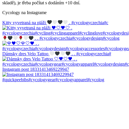
skladě), je třeba počítat s dodáním +10 dní.
Cycology na Instagrame
Kitty vyvetraná na pláži
. #cycologyczechia#c
. . #cycologyczechia#cycologydesign#cycolog
Dámsky dres Velo Tattoo
. . #cycologyczechia#
Instagram post 18331413469229947
#quickpeebibs#cycologygear#cycologyapparel#cycolog