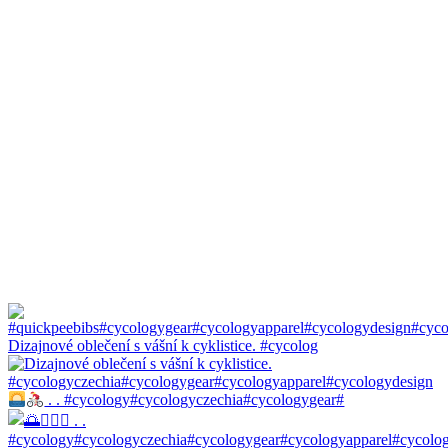
Dizajnové oblečení s vášní k cyklistice. #cycolog
. . #cycology#cycologyczechia#cycologygear#