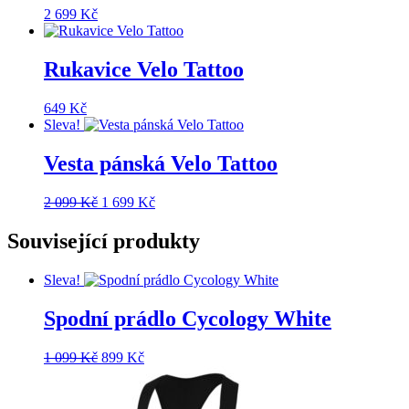
2 699
Kč
Rukavice Velo Tattoo
649
Kč
Sleva!
Vesta pánská Velo Tattoo
Původní
Aktuální
2 099
Kč
1 699
Kč
cena
cena
byla:
je:
Související produkty
2
1
099 Kč.
699 Kč.
Sleva!
Spodní prádlo Cycology White
Původní
Aktuální
1 099
Kč
899
Kč
cena
cena
byla:
je:
1
899 Kč.