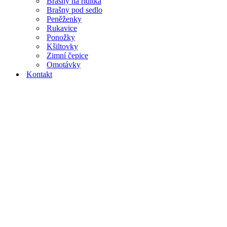
Brašny na řidítka
Brašny pod sedlo
Peněženky
Rukavice
Ponožky
Kšiltovky
Zimní čepice
Omotávky
Kontakt