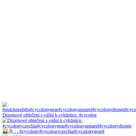
Dizajnové oblečení s vášní k cyklistice. #cycolog
. . #cycology#cycologyczechia#cycologygear#