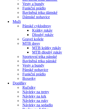
Vesty a bundy
Funkční prádlo
Bavlněná trika dámské
Dámské nohavice
Muži
Pánské cyklodresy
Krátky rukáv
Dlouhý rukáv
Gravel košele
MTB dresy
MTB krátky rukáv
MTB dlouhý rukáv
Sportovní trika pánské
Bavlněná trika pánské
Vesty a bundy
Pánské nohavice
Funkční prádlo
Boxerky
Doplňky
Ručníky
Návleky na tretry
Návleky na krk
Návleky na ruky
Návleky na sedadlo