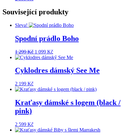
Související produkty
Sleva!
Spodní prádlo Boho
Původní
Aktuální
1 299
Kč
1 099
Kč
cena
cena
byla:
je:
1
1
Cyklodres dámský See Me
299 Kč.
099 Kč.
2 199
Kč
Kraťasy dámské s logem (black /
pink)
2 599
Kč