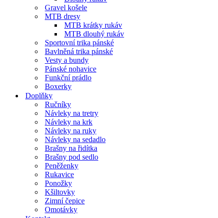
Gravel košele
MTB dresy
MTB krátky rukáv
MTB dlouhý rukáv
Sportovní trika pánské
Bavlněná trika pánské
Vesty a bundy
Pánské nohavice
Funkční prádlo
Boxerky
Doplňky
Ručníky
Návleky na tretry
Návleky na krk
Návleky na ruky
Návleky na sedadlo
Brašny na řidítka
Brašny pod sedlo
Peněženky
Rukavice
Ponožky
Kšiltovky
Zimní čepice
Omotávky