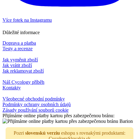
Více fotek na Instagramu
Důležité informace
Doprava a platba
Testy a recenze
Jak vyměnit zboží
Jak vrátit zboží
Jak reklamovat zboží
Náš Cycology příběh
Kontakty
Všeobecné obchodní podmínky
Podmínky ochrany osobních údajů
Zásady používání souborů cookie
Přijímáme online platby kartou přes zabezpečenou bránu:
Pozri
slovenskú verziu
eshopu s rovnakými produktami:
CycologySlovakia.sk