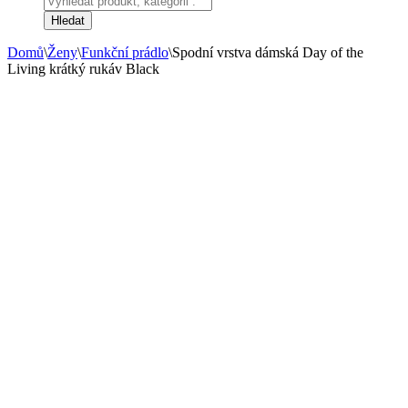
search
Hledat
Domů
\
Ženy
\
Funkční prádlo
\
Spodní vrstva dámská Day of the
Living krátký rukáv Black