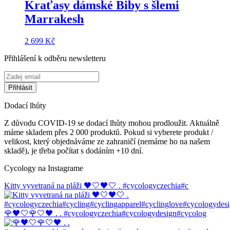
Kraťasy dámské Biby s šlemi
Marrakesh
2 699
Kč
Přihlášení k odběru newsletteru
Dodací lhůty
Z důvodu COVID-19 se dodací lhůty mohou prodloužit. Aktuálně
máme skladem přes 2 000 produktů. Pokud si vyberete produkt /
velikost, který objednáváme ze zahraničí (nemáme ho na našem
skladě), je třeba počítat s dodáním +10 dní.
Cycology na Instagrame
Kitty vyvetraná na pláži 🖤🤍🖤🤍 . #cycologyczechia#c
🌹🖤🤍🌹🤍🖤 . . #cycologyczechia#cycologydesign#cycolog