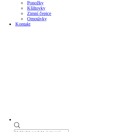
Ponožky
Kšiltovky
Zimní čepice
Omotávky
Kontakt
Products