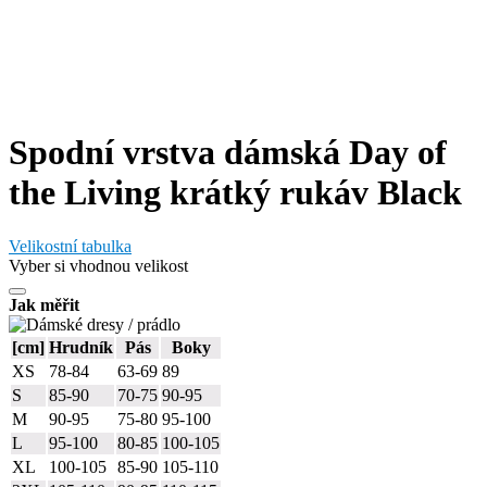
Spodní vrstva dámská Day of
the Living krátký rukáv Black
Velikostní tabulka
Vyber si vhodnou velikost
Jak měřit
[cm]
Hrudník
Pás
Boky
XS
78-84
63-69
89
S
85-90
70-75
90-95
M
90-95
75-80
95-100
L
95-100
80-85
100-105
XL
100-105
85-90
105-110