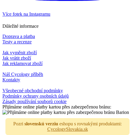
Více fotek na Instagramu
Důležité informace
Doprava a platba
Testy a recenze
Jak vyměnit zboží
Jak vrátit zboží
Jak reklamovat zboží
Náš Cycology příběh
Kontakty
Všeobecné obchodní podmínky
Podmínky ochrany osobních údajů
Zásady používání souborů cookie
Přijímáme online platby kartou přes zabezpečenou bránu:
Pozri
slovenskú verziu
eshopu s rovnakými produktami:
CycologySlovakia.sk