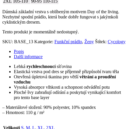
2XL
105-110
90-95
110-115
Dámská základní vrstva s oblíbeným motivem Day of the living.
Nezbytné spodní prádlo, která bude dobře fungovat s jakýmkoli
cyklistickým dresem.
Tento produkt je momentálně nedostupný.
SKU:
BASE_13
Kategorie:
Funkční prádlo
,
Ženy
Štítek:
Cycology
Popis
Další informace
Lehká
rychleschnoucí
síťovina
Elastická vrstva pod dres se příjemně přizpůsobí tvaru těla
Otevřená úpletová tkanina pro větší
větrání a proudění
vzduchu
Vysoká absorpce vlhkosti a schopnost odvádění potu
Ploché švy zabraňují odírání a poskytují vynikající komfort
pro tento base layer
– Materiálové složení: 90% polyester, 10% spandex
– Hmotnost: 110 g / m²
Velikosti
S
,
M
,
L
,
XL
,
2XL