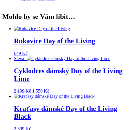
Mohlo by se Vám líbit…
Rukavice Day of the Living
649
Kč
Sleva!
Cyklodres dámský Day of the Living
Lime
Původní
Aktuální
2 199
Kč
1 550
Kč
cena
cena
byla:
je:
2
1
Kraťasy dámské Day of the Living
199 Kč.
550 Kč.
Black
2 599
Kč