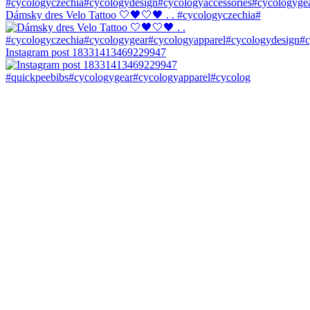
Dámsky dres Velo Tattoo 🤍🖤🤍🖤 . . #cycologyczechia#
Instagram post 18331413469229947
#quickpeebibs#cycologygear#cycologyapparel#cycolog