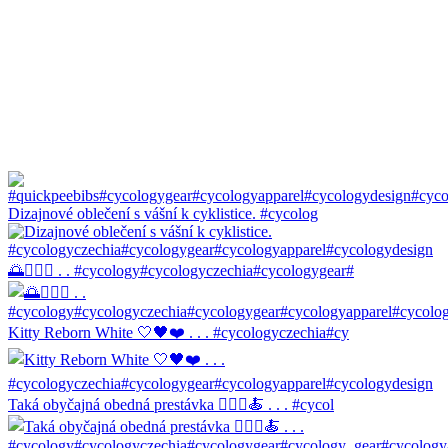
Dizajnové oblečení s vášní k cyklistice. #cycolog
🌅🚴🏼‍♀️ . . #cycology#cycologyczechia#cycologygear#
Kitty Reborn White 🤍🖤❤️ . . . #cycologyczechia#cy
Taká obyčajná obedná prestávka 🚴🏼‍♀️🍝 . . . #cycol