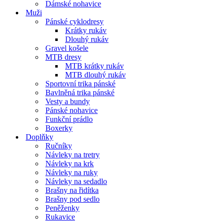
Dámské nohavice
Muži
Pánské cyklodresy
Krátky rukáv
Dlouhý rukáv
Gravel košele
MTB dresy
MTB krátky rukáv
MTB dlouhý rukáv
Sportovní trika pánské
Bavlněná trika pánské
Vesty a bundy
Pánské nohavice
Funkční prádlo
Boxerky
Doplňky
Ručníky
Návleky na tretry
Návleky na krk
Návleky na ruky
Návleky na sedadlo
Brašny na řidítka
Brašny pod sedlo
Peněženky
Rukavice