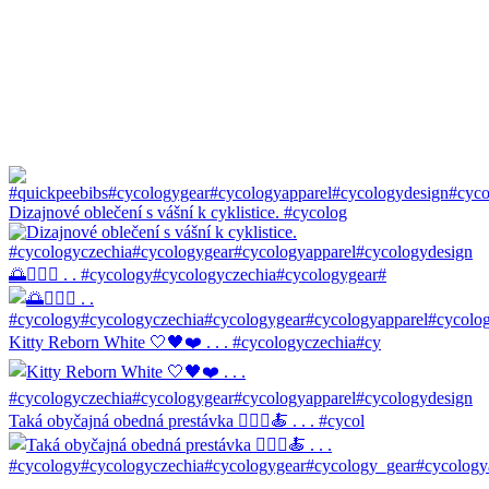
Dizajnové oblečení s vášní k cyklistice. #cycolog
🌅🚴🏼‍♀️ . . #cycology#cycologyczechia#cycologygear#
Kitty Reborn White 🤍🖤❤️ . . . #cycologyczechia#cy
Taká obyčajná obedná prestávka 🚴🏼‍♀️🍝 . . . #cycol