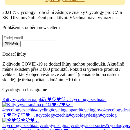
2021 © Cycology - oficiální zástupce značky Cycology pro CZ a
SK. Dizajnové oblečení pro aktivní. Všechna práva vyhrazena.
Přihlášení k odběru newsletteru
Dodací lhůty
Z důvodu COVID-19 se dodací lhůty mohou prodloužit. Aktuálně
máme skladem přes 2 000 produktů. Pokud si vyberete produkt /
velikost, který objednáváme ze zahraničí (nemáme ho na našem
skladě), je třeba počítat s dodáním +10 dní.
Cycology na Instagrame
Kitty vyvetraná na pláži 🖤🤍🖤🤍 . #cycologyczechia#c
🌹🖤🤍🌹🤍🖤 . . #cycologyczechia#cycologydesign#cycolog