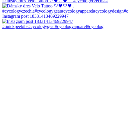
Dámsky dres Velo Tattoo 🤍🖤🤍🖤 . . #cycologyczechia#
Instagram post 18331413469229947
#quickpeebibs#cycologygear#cycologyapparel#cycolog