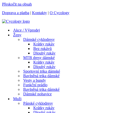
Přeskočit na obsah
Doprava a platba
|
Kontakty
|
O Cycology
Akce / Výprodej
Ženy
Dámské cyklodresy
Krátky rukáv
Bez rukávů
Dlouhý rukáv
MTB dresy dámské
Krátky rukáv
Dlouhý rukáv
Sportovní trika dámské
Bavlněná trika dámské
Vesty a bundy
Funkční prádlo
Bavlněná trika dámské
Dámské nohavice
Muži
Pánské cyklodresy
Krátky rukáv
Dlouhý rukáv