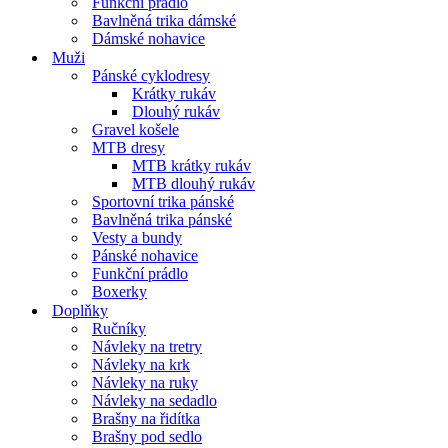
Funkční prádlo
Bavlněná trika dámské
Dámské nohavice
Muži
Pánské cyklodresy
Krátky rukáv
Dlouhý rukáv
Gravel košele
MTB dresy
MTB krátky rukáv
MTB dlouhý rukáv
Sportovní trika pánské
Bavlněná trika pánské
Vesty a bundy
Pánské nohavice
Funkční prádlo
Boxerky
Doplňky
Ručníky
Návleky na tretry
Návleky na krk
Návleky na ruky
Návleky na sedadlo
Brašny na řidítka
Brašny pod sedlo