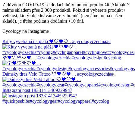
Z důvodu COVID-19 se dodací lhůty mohou prodloužit. Aktuálně
máme skladem přes 2 000 produktů. Pokud si vyberete produkt /
velikost, který objednáváme ze zahraničí (nemáme ho na našem
skladě), je třeba počítat s dodáním +10 dní.
Cycology na Instagrame
Kitty vyvetraná na pláži 🖤🤍🖤🤍 . #cycologyczechia#c
🌹🖤🤍🌹🤍🖤 . . #cycologyczechia#cycologydesign#cycolog
Dámsky dres Velo Tattoo 🤍🖤🤍🖤 . . #cycologyczechia#
Instagram post 18331413469229947
#quickpeebibs#cycologygear#cycologyapparel#cycolog