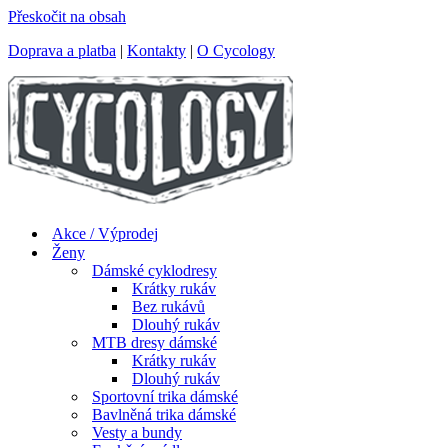
Přeskočit na obsah
Doprava a platba
|
Kontakty
|
O Cycology
Akce / Výprodej
Ženy
Dámské cyklodresy
Krátky rukáv
Bez rukávů
Dlouhý rukáv
MTB dresy dámské
Krátky rukáv
Dlouhý rukáv
Sportovní trika dámské
Bavlněná trika dámské
Vesty a bundy