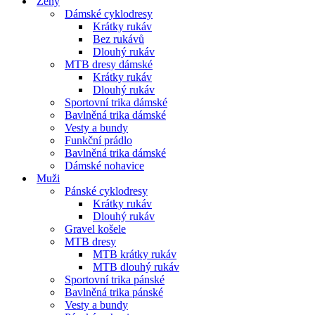
Ženy
Dámské cyklodresy
Krátky rukáv
Bez rukávů
Dlouhý rukáv
MTB dresy dámské
Krátky rukáv
Dlouhý rukáv
Sportovní trika dámské
Bavlněná trika dámské
Vesty a bundy
Funkční prádlo
Bavlněná trika dámské
Dámské nohavice
Muži
Pánské cyklodresy
Krátky rukáv
Dlouhý rukáv
Gravel košele
MTB dresy
MTB krátky rukáv
MTB dlouhý rukáv
Sportovní trika pánské
Bavlněná trika pánské
Vesty a bundy