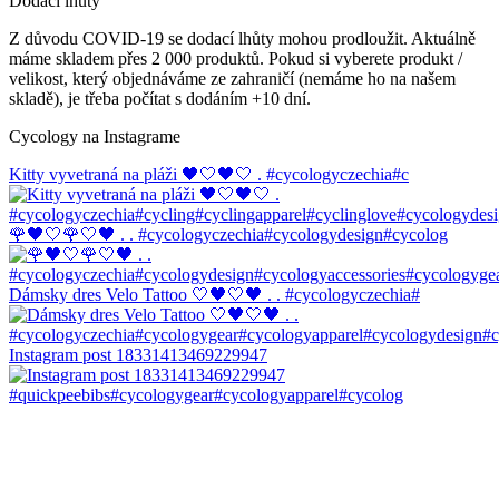
Dodací lhůty
Z důvodu COVID-19 se dodací lhůty mohou prodloužit. Aktuálně
máme skladem přes 2 000 produktů. Pokud si vyberete produkt /
velikost, který objednáváme ze zahraničí (nemáme ho na našem
skladě), je třeba počítat s dodáním +10 dní.
Cycology na Instagrame
Kitty vyvetraná na pláži 🖤🤍🖤🤍 . #cycologyczechia#c
🌹🖤🤍🌹🤍🖤 . . #cycologyczechia#cycologydesign#cycolog
Dámsky dres Velo Tattoo 🤍🖤🤍🖤 . . #cycologyczechia#
Instagram post 18331413469229947
#quickpeebibs#cycologygear#cycologyapparel#cycolog