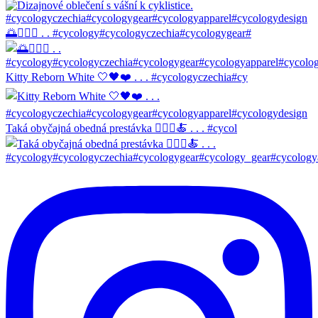
🌅🚴🏼‍♀️ . . #cycology#cycologyczechia#cycologygear#
Kitty Reborn White 🤍🖤❤️ . . . #cycologyczechia#cy
Taká obyčajná obedná prestávka 🚴🏼‍♀️🍝 . . . #cycol