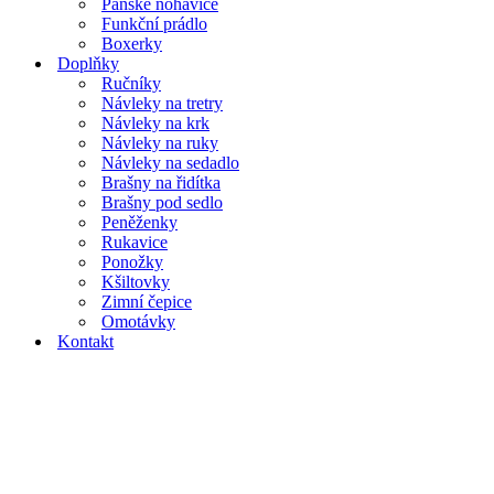
Pánské nohavice
Funkční prádlo
Boxerky
Doplňky
Ručníky
Návleky na tretry
Návleky na krk
Návleky na ruky
Návleky na sedadlo
Brašny na řidítka
Brašny pod sedlo
Peněženky
Rukavice
Ponožky
Kšiltovky
Zimní čepice
Omotávky
Kontakt