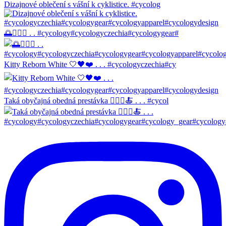
Dizajnové oblečení s vášní k cyklistice. #cycolog
🌅🚴🏼‍♀️ . . #cycology#cycologyczechia#cycologygear#
Kitty Reborn White 🤍🖤❤️ . . . #cycologyczechia#cy
Taká obyčajná obedná prestávka 🚴🏼‍♀️🍝 . . . #cycol