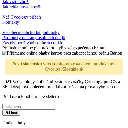
Jak vrátit zboží
Jak reklamovat zboží
Náš Cycology příběh
Kontakty
Všeobecné obchodní podmínky
Podmínky ochrany osobních údajů
Zásady používání souborů cookie
Přijímáme online platby kartou přes zabezpečenou bránu:
Pozri
slovenskú verziu
eshopu s rovnakými produktami:
CycologySlovakia.sk
2021 © Cycology - oficiální zástupce značky Cycology pro CZ a
SK. Dizajnové oblečení pro aktivní. Všechna práva vyhrazena.
Přihlášení k odběru newsletteru
Dodací lhůty