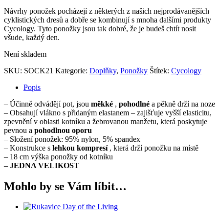
Návrhy ponožek pocházejí z některých z našich nejprodávanějších
cyklistických dresů a dobře se kombinují s mnoha dalšími produkty
Cycology. Tyto ponožky jsou tak dobré, že je budeš chtít nosit
všude, každý den.
Není skladem
SKU:
SOCK21
Kategorie:
Doplňky
,
Ponožky
Štítek:
Cycology
Popis
– Účinně odvádějí pot, jsou
měkké
,
pohodlné
a pěkně drží na noze
– Obsahují vlákno s přidaným elastanem – zajišťuje vyšší elasticitu,
zpevnění v oblasti kotníku a žebrovanou manžetu, která poskytuje
pevnou a
pohodlnou oporu
– Složení ponožek: 95% nylon, 5% spandex
– Konstrukce s
lehkou kompresí
, která drží ponožku na místě
– 18 cm výška ponožky od kotníku
–
JEDNA VELIKOST
Mohlo by se Vám líbit…