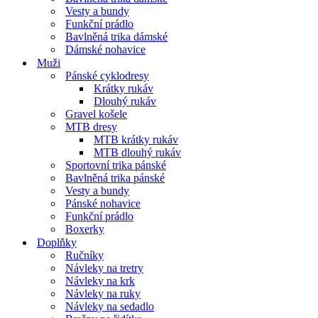
Vesty a bundy
Funkční prádlo
Bavlněná trika dámské
Dámské nohavice
Muži
Pánské cyklodresy
Krátky rukáv
Dlouhý rukáv
Gravel košele
MTB dresy
MTB krátky rukáv
MTB dlouhý rukáv
Sportovní trika pánské
Bavlněná trika pánské
Vesty a bundy
Pánské nohavice
Funkční prádlo
Boxerky
Doplňky
Ručníky
Návleky na tretry
Návleky na krk
Návleky na ruky
Návleky na sedadlo