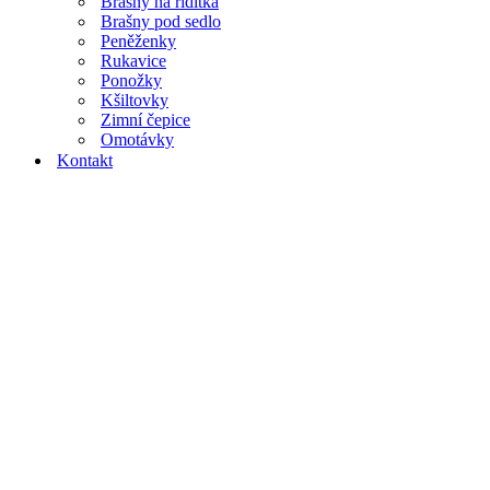
Brašny na řidítka
Brašny pod sedlo
Peněženky
Rukavice
Ponožky
Kšiltovky
Zimní čepice
Omotávky
Kontakt