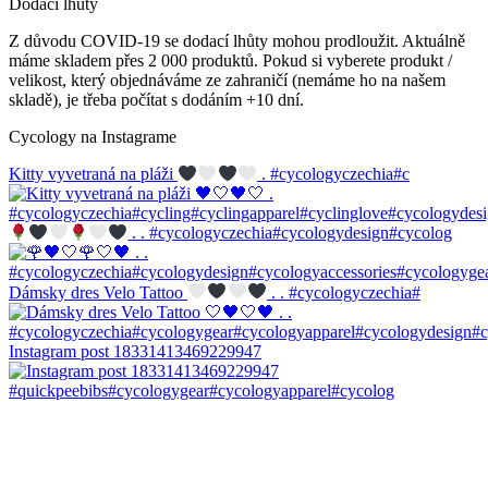
Dodací lhůty
Z důvodu COVID-19 se dodací lhůty mohou prodloužit. Aktuálně
máme skladem přes 2 000 produktů. Pokud si vyberete produkt /
velikost, který objednáváme ze zahraničí (nemáme ho na našem
skladě), je třeba počítat s dodáním +10 dní.
Cycology na Instagrame
Kitty vyvetraná na pláži
. #cycologyczechia#c
. . #cycologyczechia#cycologydesign#cycolog
Dámsky dres Velo Tattoo
. . #cycologyczechia#
Instagram post 18331413469229947
#quickpeebibs#cycologygear#cycologyapparel#cycolog