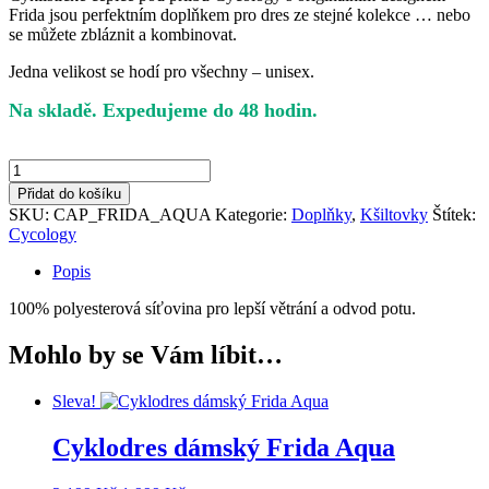
Frida jsou perfektním doplňkem pro dres ze stejné kolekce … nebo
se můžete zbláznit a kombinovat.
Jedna velikost se hodí pro všechny – unisex.
Kšiltovka
pod
Přidat do košíku
přilbu
SKU:
CAP_FRIDA_AQUA
Kategorie:
Doplňky
,
Kšiltovky
Štítek:
Frida
Cycology
(Aqua)
množství
Popis
100% polyesterová síťovina pro lepší větrání a odvod potu.
Mohlo by se Vám líbit…
Sleva!
Cyklodres dámský Frida Aqua