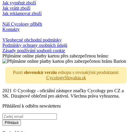
Jak vyměnit zboží
Jak vrátit zboží
Jak reklamovat zboží
Náš Cycology příběh
Kontakty
Všeobecné obchodní podmínky
Podmínky ochrany osobních údajů
Zásady používání souborů cookie
Přijímáme online platby kartou přes zabezpečenou bránu:
Pozri
slovenskú verziu
eshopu s rovnakými produktami:
CycologySlovakia.sk
2021 © Cycology - oficiální zástupce značky Cycology pro CZ a
SK. Dizajnové oblečení pro aktivní. Všechna práva vyhrazena.
Přihlášení k odběru newsletteru