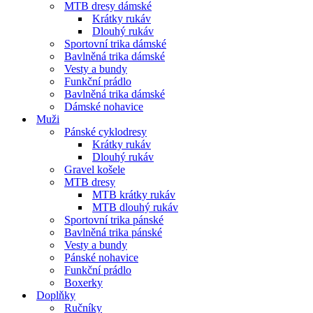
MTB dresy dámské
Krátky rukáv
Dlouhý rukáv
Sportovní trika dámské
Bavlněná trika dámské
Vesty a bundy
Funkční prádlo
Bavlněná trika dámské
Dámské nohavice
Muži
Pánské cyklodresy
Krátky rukáv
Dlouhý rukáv
Gravel košele
MTB dresy
MTB krátky rukáv
MTB dlouhý rukáv
Sportovní trika pánské
Bavlněná trika pánské
Vesty a bundy
Pánské nohavice
Funkční prádlo
Boxerky
Doplňky
Ručníky