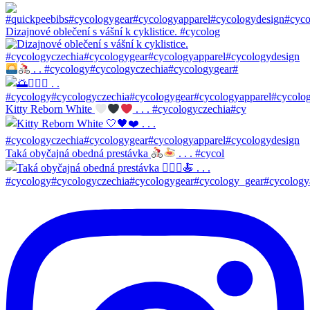
Dizajnové oblečení s vášní k cyklistice. #cycolog
. . #cycology#cycologyczechia#cycologygear#
Kitty Reborn White
. . . #cycologyczechia#cy
Taká obyčajná obedná prestávka
. . . #cycol