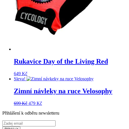
Rukavice Day of the Living Red
649
Kč
Sleva!
Zimní návleky na ruce Velosophy
Původní
Aktuální
699
Kč
479
Kč
cena
cena
Přihlášení k odběru newsletteru
byla:
je:
699 Kč.
479 Kč.