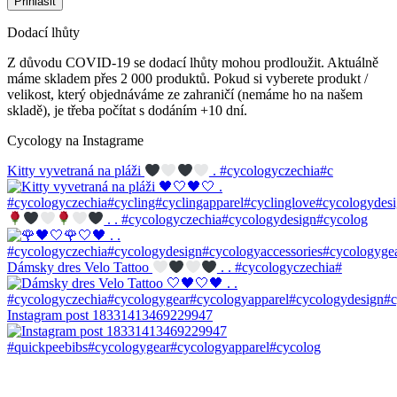
Dodací lhůty
Z důvodu COVID-19 se dodací lhůty mohou prodloužit. Aktuálně
máme skladem přes 2 000 produktů. Pokud si vyberete produkt /
velikost, který objednáváme ze zahraničí (nemáme ho na našem
skladě), je třeba počítat s dodáním +10 dní.
Cycology na Instagrame
Kitty vyvetraná na pláži
. #cycologyczechia#c
. . #cycologyczechia#cycologydesign#cycolog
Dámsky dres Velo Tattoo
. . #cycologyczechia#
Instagram post 18331413469229947
#quickpeebibs#cycologygear#cycologyapparel#cycolog