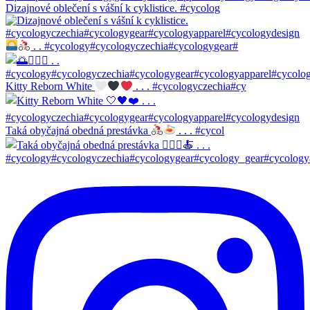
Dizajnové oblečení s vášní k cyklistice. #cycolog
. . #cycology#cycologyczechia#cycologygear#
Kitty Reborn White
. . . #cycologyczechia#cy
Taká obyčajná obedná prestávka
. . . #cycol