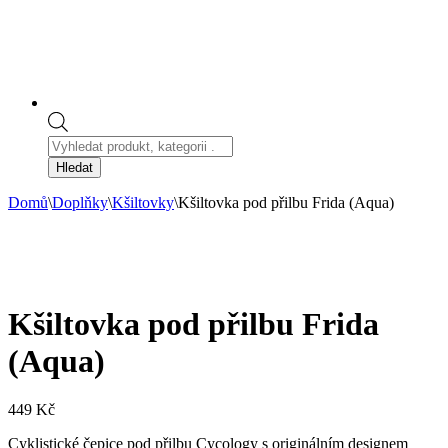
Products
search
Hledat
Domů
\
Doplňky
\
Kšiltovky
\
Kšiltovka pod přilbu Frida (Aqua)
Kšiltovka pod přilbu Frida
(Aqua)
449
Kč
Cyklistické čepice pod přilbu Cycology s originálním designem