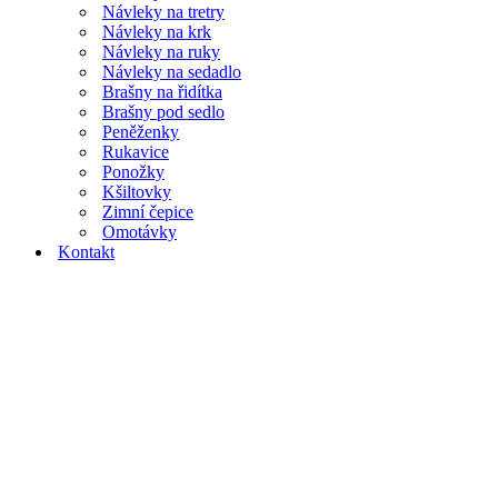
Návleky na tretry
Návleky na krk
Návleky na ruky
Návleky na sedadlo
Brašny na řidítka
Brašny pod sedlo
Peněženky
Rukavice
Ponožky
Kšiltovky
Zimní čepice
Omotávky
Kontakt