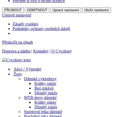
Přečtěte si více o těchto účelech
PŘIJMOUT
ODMÍTNOUT
Upravit nastavení
Uložit nastavení
Upravit nastavení
Zásady cookies
Podmínky ochrany osobních údajů
Přeskočit na obsah
Doprava a platba
|
Kontakty
|
O Cycology
Akce / Výprodej
Ženy
Dámské cyklodresy
Krátky rukáv
Bez rukávů
Dlouhý rukáv
MTB dresy dámské
Krátky rukáv
Dlouhý rukáv
Sportovní trika dámské
Bavlněná trika dámské