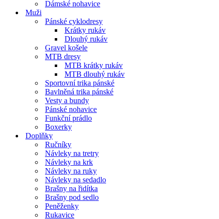
Dámské nohavice
Muži
Pánské cyklodresy
Krátky rukáv
Dlouhý rukáv
Gravel košele
MTB dresy
MTB krátky rukáv
MTB dlouhý rukáv
Sportovní trika pánské
Bavlněná trika pánské
Vesty a bundy
Pánské nohavice
Funkční prádlo
Boxerky
Doplňky
Ručníky
Návleky na tretry
Návleky na krk
Návleky na ruky
Návleky na sedadlo
Brašny na řidítka
Brašny pod sedlo
Peněženky
Rukavice