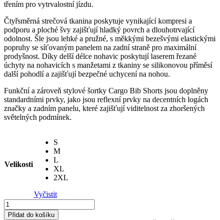
třením pro vytrvalostní jízdu.
Čtyřsměrná strečová tkanina poskytuje vynikající kompresi a
podporu a ploché švy zajišťují hladký povrch a dlouhotrvající
odolnost. Šle jsou lehké a pružné, s měkkými bezešvými elastickými
popruhy se síťovaným panelem na zadní straně pro maximální
prodyšnost. Díky delší délce nohavic poskytují laserem řezané
úchyty na nohavicích s manžetami z tkaniny se silikonovou příměsí
další pohodlí a zajišťují bezpečné uchycení na nohou.
Funkční a zároveň stylové šortky Cargo Bib Shorts jsou doplněny
standardními prvky, jako jsou reflexní prvky na decentních logách
značky a zadním panelu, které zajišťují viditelnost za zhoršených
světelných podmínek.
S
M
L
Velikosti
XL
2XL
Vyčistit
Kraťasy
dámské
Přidat do košíku