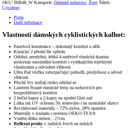
Biby
SKU:
BIB48_W
Kategorie:
Dámské nohavice
,
Ženy
Štítek:
Cargo
Cycology
Cycology
množství
Popis
Další informace
Vlastnosti dámských cyklistických kalhot:
Panelová konstrukce – dokonalý komfort a střih
Klasické 2 přední šle vpředu
Odolná, prodyšná, lehká 4-směrově elastická tkanina
poskytuje maximální komfort s vynikajícími tepelnými
vlastnostmi a odvodem vlhkosti
Ultra Pad vložka zabezpečující pohodlí, prodyšnost a odvod
vlhkosti
Ploché švy snižují riziko odírání se
Laserem řezané elastické lemy na nohavicích pro
bezproblémový komfort
2 boční kapsy a 2 kapsy na spodní části zad
Látka má UV ochranu 50, testováno i na australské slunce
Recyklované materiály – 72% nylon, 28% spandex
Materiály v souladu s normou OEKO-TEX®
Vnitřní délka stehen – 27cm
Reflexní pruhy
v zadních švech na nohách