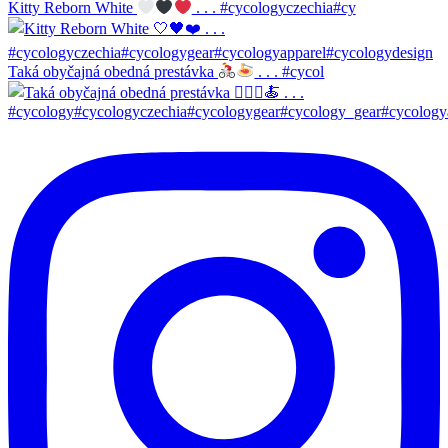
Kitty Reborn White
. . . #cycologyczechia#cy
Taká obyčajná obedná prestávka
. . . #cycol