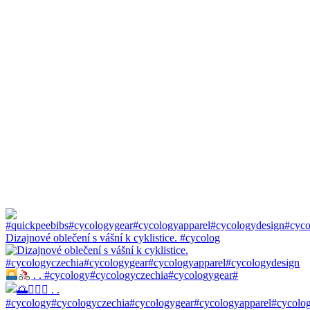
Dizajnové oblečení s vášní k cyklistice. #cycolog
. . #cycology#cycologyczechia#cycologygear#