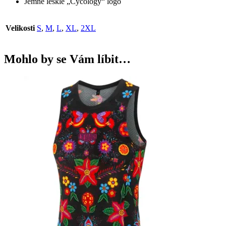
Jemné lesklé „Cycology“ logo
Velikosti
S
,
M
,
L
,
XL
,
2XL
Mohlo by se Vám líbit…