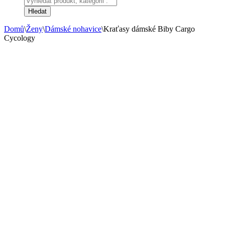
search
Hledat
Domů
\
Ženy
\
Dámské nohavice
\
Kraťasy dámské Biby Cargo
Cycology