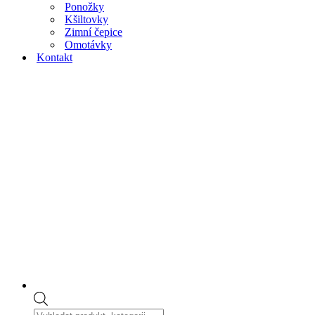
Ponožky
Kšiltovky
Zimní čepice
Omotávky
Kontakt
Products