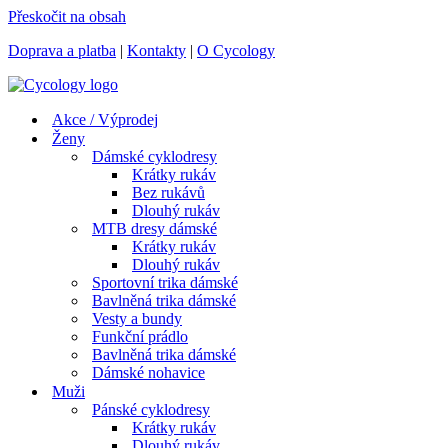
Přeskočit na obsah
Doprava a platba
|
Kontakty
|
O Cycology
Akce / Výprodej
Ženy
Dámské cyklodresy
Krátky rukáv
Bez rukávů
Dlouhý rukáv
MTB dresy dámské
Krátky rukáv
Dlouhý rukáv
Sportovní trika dámské
Bavlněná trika dámské
Vesty a bundy
Funkční prádlo
Bavlněná trika dámské
Dámské nohavice
Muži
Pánské cyklodresy
Krátky rukáv
Dlouhý rukáv