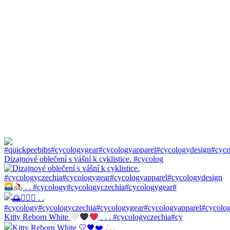
Dizajnové oblečení s vášní k cyklistice. #cycolog
. . #cycology#cycologyczechia#cycologygear#
Kitty Reborn White
. . . #cycologyczechia#cy