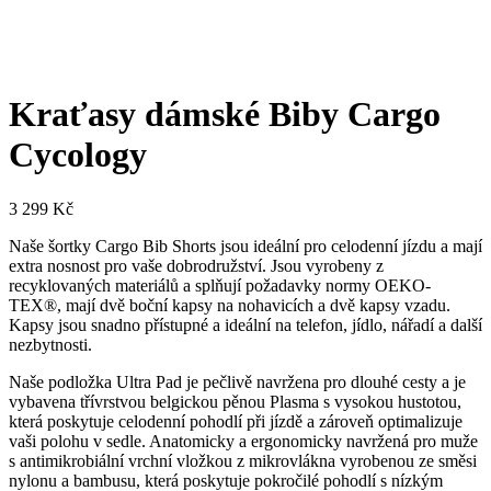
Kraťasy dámské Biby Cargo
Cycology
3 299
Kč
Naše šortky Cargo Bib Shorts jsou ideální pro celodenní jízdu a mají
extra nosnost pro vaše dobrodružství. Jsou vyrobeny z
recyklovaných materiálů a splňují požadavky normy OEKO-
TEX®, mají dvě boční kapsy na nohavicích a dvě kapsy vzadu.
Kapsy jsou snadno přístupné a ideální na telefon, jídlo, nářadí a další
nezbytnosti.
Naše podložka Ultra Pad je pečlivě navržena pro dlouhé cesty a je
vybavena třívrstvou belgickou pěnou Plasma s vysokou hustotou,
která poskytuje celodenní pohodlí při jízdě a zároveň optimalizuje
vaši polohu v sedle. Anatomicky a ergonomicky navržená pro muže
s antimikrobiální vrchní vložkou z mikrovlákna vyrobenou ze směsi
nylonu a bambusu, která poskytuje pokročilé pohodlí s nízkým