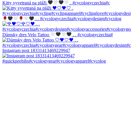
Kitty vyvetraná na pláži
. #cycologyczechia#c
. . #cycologyczechia#cycologydesign#cycolog
Dámsky dres Velo Tattoo
. . #cycologyczechia#
Instagram post 18331413469229947
#quickpeebibs#cycologygear#cycologyapparel#cycolog