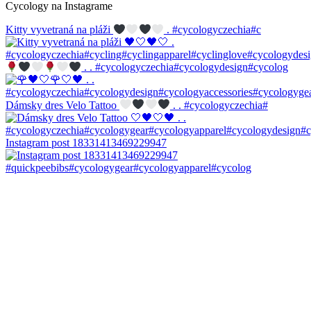
Cycology na Instagrame
Kitty vyvetraná na pláži
. #cycologyczechia#c
. . #cycologyczechia#cycologydesign#cycolog
Dámsky dres Velo Tattoo
. . #cycologyczechia#
Instagram post 18331413469229947
#quickpeebibs#cycologygear#cycologyapparel#cycolog