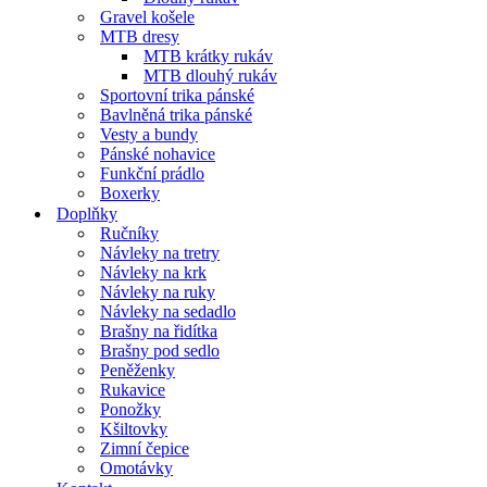
Gravel košele
MTB dresy
MTB krátky rukáv
MTB dlouhý rukáv
Sportovní trika pánské
Bavlněná trika pánské
Vesty a bundy
Pánské nohavice
Funkční prádlo
Boxerky
Doplňky
Ručníky
Návleky na tretry
Návleky na krk
Návleky na ruky
Návleky na sedadlo
Brašny na řidítka
Brašny pod sedlo
Peněženky
Rukavice
Ponožky
Kšiltovky
Zimní čepice
Omotávky