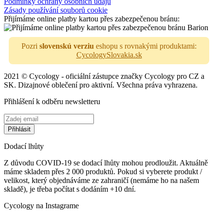
Podmínky ochrany osobních údajů
Zásady používání souborů cookie
Přijímáme online platby kartou přes zabezpečenou bránu:
Pozri
slovenskú verziu
eshopu s rovnakými produktami:
CycologySlovakia.sk
2021 © Cycology - oficiální zástupce značky Cycology pro CZ a
SK. Dizajnové oblečení pro aktivní. Všechna práva vyhrazena.
Přihlášení k odběru newsletteru
Dodací lhůty
Z důvodu COVID-19 se dodací lhůty mohou prodloužit. Aktuálně
máme skladem přes 2 000 produktů. Pokud si vyberete produkt /
velikost, který objednáváme ze zahraničí (nemáme ho na našem
skladě), je třeba počítat s dodáním +10 dní.
Cycology na Instagrame