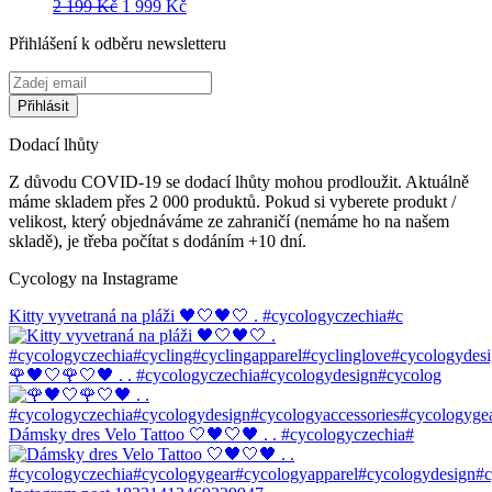
Původní
Aktuální
2 199
Kč
1 999
Kč
cena
cena
Přihlášení k odběru newsletteru
byla:
je:
2
1
199 Kč.
999 Kč.
Dodací lhůty
Z důvodu COVID-19 se dodací lhůty mohou prodloužit. Aktuálně
máme skladem přes 2 000 produktů. Pokud si vyberete produkt /
velikost, který objednáváme ze zahraničí (nemáme ho na našem
skladě), je třeba počítat s dodáním +10 dní.
Cycology na Instagrame
Kitty vyvetraná na pláži 🖤🤍🖤🤍 . #cycologyczechia#c
🌹🖤🤍🌹🤍🖤 . . #cycologyczechia#cycologydesign#cycolog
Dámsky dres Velo Tattoo 🤍🖤🤍🖤 . . #cycologyczechia#