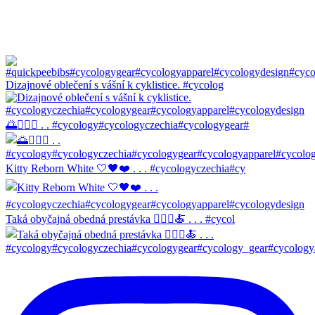
Dizajnové oblečení s vášní k cyklistice. #cycolog
🌅🚴🏼‍♀️ . . #cycology#cycologyczechia#cycologygear#
Kitty Reborn White 🤍🖤❤️ . . . #cycologyczechia#cy
Taká obyčajná obedná prestávka 🚴🏼‍♀️🍝 . . . #cycol