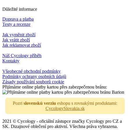
Důležité informace
Doprava a platba
Testy a recenze
Jak vyměnit zboží
Jak vrátit zboží
Jak reklamovat zboží
Náš Cycology příběh
Kontakty
Všeobecné obchodní podmínky
Podmínky ochrany osobních údajů
Zásady používání souborů cookie
Přijímáme online platby kartou přes zabezpečenou bránu:
Pozri
slovenskú verziu
eshopu s rovnakými produktami:
CycologySlovakia.sk
2021 © Cycology - oficiální zástupce značky Cycology pro CZ a
SK. Dizajnové oblečení pro aktivní. Všechna práva vyhrazena.