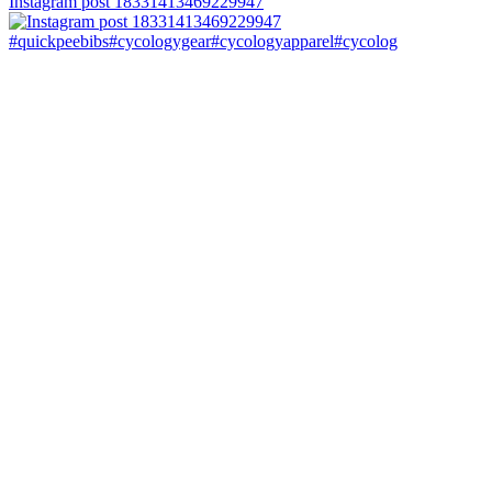
Instagram post 18331413469229947
#quickpeebibs#cycologygear#cycologyapparel#cycolog