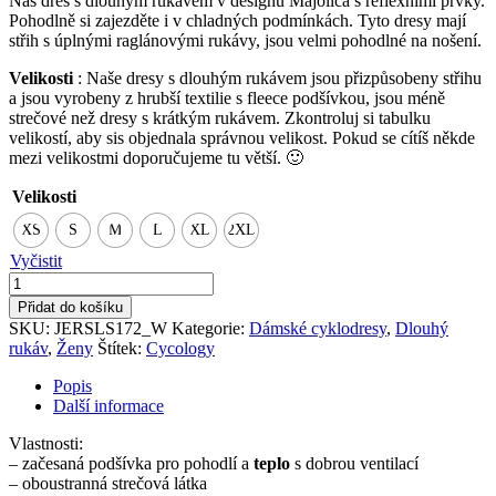
Náš dres s dlouhým rukávem v designu Majolica s reflexními prvky.
Pohodlně si zajezděte i v chladných podmínkách. Tyto dresy mají
střih s úplnými raglánovými rukávy, jsou velmi pohodlné na nošení.
Velikosti
: Naše dresy s dlouhým rukávem jsou přizpůsobeny střihu
a jsou vyrobeny z hrubší textilie s fleece podšívkou, jsou méně
strečové než dresy s krátkým rukávem. Zkontroluj si tabulku
velikostí, aby sis objednala správnou velikost. Pokud se cítíš někde
mezi velikostmi doporučujeme tu větší. 🙂
Velikosti
XS
S
M
L
XL
2XL
Vyčistit
Dres
dlouhý
Přidat do košíku
rukáv
SKU:
JERSLS172_W
Kategorie:
Dámské cyklodresy
,
Dlouhý
dámský
rukáv
,
Ženy
Štítek:
Cycology
Majolica
zimní
Popis
množství
Další informace
Vlastnosti:
– začesaná podšívka pro pohodlí a
teplo
s dobrou ventilací
– oboustranná strečová látka