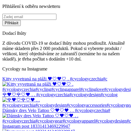
Přihlášení k odběru newsletteru
Dodací lhůty
Z důvodu COVID-19 se dodací lhůty mohou prodloužit. Aktuálně
máme skladem přes 2 000 produktů. Pokud si vyberete produkt /
velikost, který objednáváme ze zahraničí (nemáme ho na našem
skladě), je třeba počítat s dodáním +10 dní.
Cycology na Instagrame
Kitty vyvetraná na pláži 🖤🤍🖤🤍 . #cycologyczechia#c
🌹🖤🤍🌹🤍🖤 . . #cycologyczechia#cycologydesign#cycolog
Dámsky dres Velo Tattoo 🤍🖤🤍🖤 . . #cycologyczechia#
Instagram post 18331413469229947