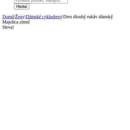
search
Hledat
Domů
\
Ženy
\
Dámské cyklodresy
\
Dres dlouhý rukáv dámský
Majolica zimní
Sleva!