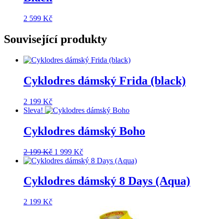
2 599
Kč
Související produkty
Cyklodres dámský Frida (black)
2 199
Kč
Sleva!
Cyklodres dámský Boho
Původní
Aktuální
2 199
Kč
1 999
Kč
cena
cena
byla:
je:
2
1
Cyklodres dámský 8 Days (Aqua)
199 Kč.
999 Kč.
2 199
Kč