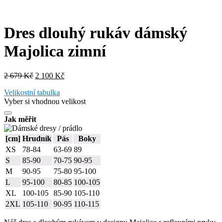
Dres dlouhý rukáv dámský
Majolica zimní
Původní
Aktuální
2 679
Kč
2 100
Kč
cena
cena
Velikostní tabulka
byla:
je:
Vyber si vhodnou velikost
2
2
679 Kč.
100 Kč.
Jak měřit
[cm]
Hrudník
Pás
Boky
XS
78-84
63-69
89
S
85-90
70-75
90-95
M
90-95
75-80
95-100
L
95-100
80-85
100-105
XL
100-105
85-90
105-110
2XL
105-110
90-95
110-115