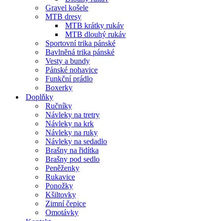
Gravel košele
MTB dresy
MTB krátky rukáv
MTB dlouhý rukáv
Sportovní trika pánské
Bavlněná trika pánské
Vesty a bundy
Pánské nohavice
Funkční prádlo
Boxerky
Doplňky
Ručníky
Návleky na tretry
Návleky na krk
Návleky na ruky
Návleky na sedadlo
Brašny na řidítka
Brašny pod sedlo
Peněženky
Rukavice
Ponožky
Kšiltovky
Zimní čepice
Omotávky