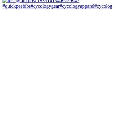
#quickpeebibs#cycologygear#cycologyapparel#cycolog