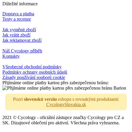
Důležité informace
Doprava a platba
Testy a recenze
Jak vyměnit zboží
Jak vrátit zboží
Jak reklamovat zboží
Náš Cycology příběh
Kontakty
Všeobecné obchodní podmínky
Podmínky ochrany osobních údajů
Zásady používání souborů cookie
Přijímáme online platby kartou přes zabezpečenou bránu:
Pozri
slovenskú verziu
eshopu s rovnakými produktami:
CycologySlovakia.sk
2021 © Cycology - oficiální zástupce značky Cycology pro CZ a
SK. Dizajnové oblečení pro aktivní. Všechna práva vyhrazena.