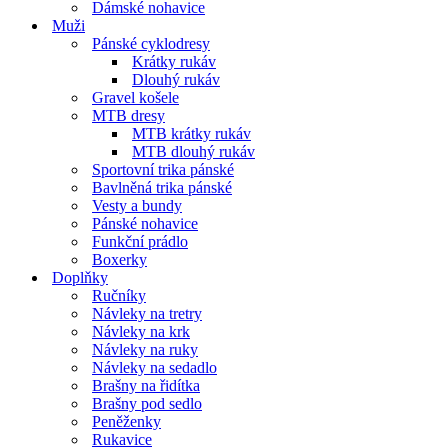
Dámské nohavice
Muži
Pánské cyklodresy
Krátky rukáv
Dlouhý rukáv
Gravel košele
MTB dresy
MTB krátky rukáv
MTB dlouhý rukáv
Sportovní trika pánské
Bavlněná trika pánské
Vesty a bundy
Pánské nohavice
Funkční prádlo
Boxerky
Doplňky
Ručníky
Návleky na tretry
Návleky na krk
Návleky na ruky
Návleky na sedadlo
Brašny na řidítka
Brašny pod sedlo
Peněženky
Rukavice