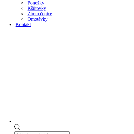
Ponožky
Kšiltovky
Zimní čepice
Omotávky
Kontakt
Products