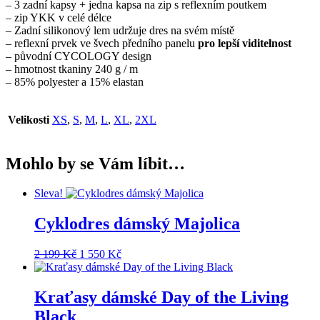
– 3 zadní kapsy + jedna kapsa na zip s reflexním poutkem
– zip YKK v celé délce
– Zadní silikonový lem udržuje dres na svém místě
– reflexní prvek ve švech předního panelu
pro lepší viditelnost
– původní CYCOLOGY design
– hmotnost tkaniny 240 g / m
– 85% polyester a 15% elastan
Velikosti
XS
,
S
,
M
,
L
,
XL
,
2XL
Mohlo by se Vám líbit…
Sleva!
Cyklodres dámský Majolica
Původní
Aktuální
2 199
Kč
1 550
Kč
cena
cena
byla:
je:
2
1
Kraťasy dámské Day of the Living
199 Kč.
550 Kč.
Black