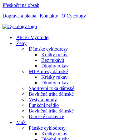
Přeskočit na obsah
Doprava a platba
|
Kontakty
|
O Cycology
Akce / Výprodej
Ženy
Dámské cyklodresy
Krátky rukáv
Bez rukávů
Dlouhý rukáv
MTB dresy dámské
Krátky rukáv
Dlouhý rukáv
Sportovní trika dámské
Bavlněná trika dámské
Vesty a bundy
Funkční prádlo
Bavlněná trika dámské
Dámské nohavice
Muži
Pánské cyklodresy
Krátky rukáv
Dlouhý rukáv