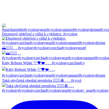
Dizajnové oblečení s vášní k cyklistice. #cycolog
🌅🚴🏼‍♀️ . . #cycology#cycologyczechia#cycologygear#
Kitty Reborn White 🤍🖤❤️ . . . #cycologyczechia#cy
Taká obyčajná obedná prestávka 🚴🏼‍♀️🍝 . . . #cycol