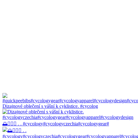
Dizajnové oblečení s vášní k cyklistice. #cycolog
🌅🚴🏼‍♀️ . . #cycology#cycologyczechia#cycologygear#