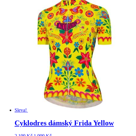
Sleva!
Cyklodres dámský Frida Yellow
Původní
Aktuální
2 199
Kč
1 999
Kč