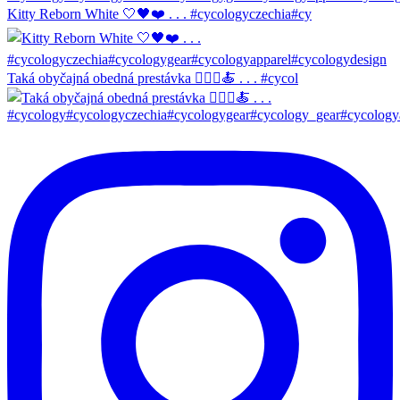
Kitty Reborn White 🤍🖤❤️ . . . #cycologyczechia#cy
Taká obyčajná obedná prestávka 🚴🏼‍♀️🍝 . . . #cycol