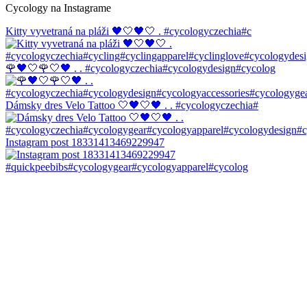
Cycology na Instagrame
Kitty vyvetraná na pláži 🖤🤍🖤🤍 . #cycologyczechia#c
🌹🖤🤍🌹🤍🖤 . . #cycologyczechia#cycologydesign#cycolog
Dámsky dres Velo Tattoo 🤍🖤🤍🖤 . . #cycologyczechia#
Instagram post 18331413469229947
#quickpeebibs#cycologygear#cycologyapparel#cycolog