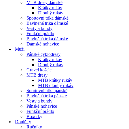
MTB dresy dámské
Krátky rukáv
Dlouhý rukáv
Sportovní trika dámské
Bavlněná trika dámské
Vesty a bundy
Funkční prádlo
Bavlněná trika dámské
Dámské nohavice
Muži
Pánské cyklodresy
Krátky rukáv
Dlouhý rukáv
Gravel košele
MTB dresy
MTB krátky rukáv
MTB dlouhý rukáv
Sportovní trika pánské
Bavlněná trika pánské
Vesty a bundy
Pánské nohavice
Funkční prádlo
Boxerky
Doplňky
Ručníky