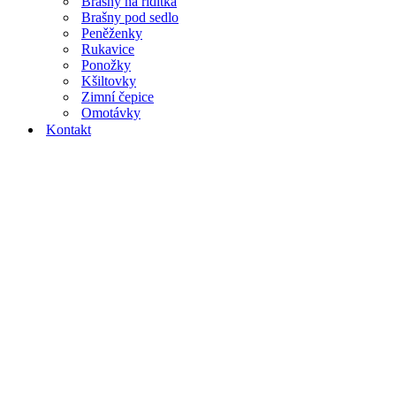
Brašny na řidítka
Brašny pod sedlo
Peněženky
Rukavice
Ponožky
Kšiltovky
Zimní čepice
Omotávky
Kontakt