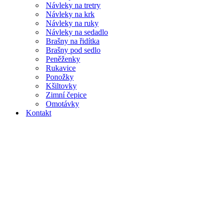
Návleky na tretry
Návleky na krk
Návleky na ruky
Návleky na sedadlo
Brašny na řidítka
Brašny pod sedlo
Peněženky
Rukavice
Ponožky
Kšiltovky
Zimní čepice
Omotávky
Kontakt