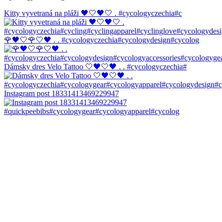
Kitty vyvetraná na pláži 🖤🤍🖤🤍 . #cycologyczechia#c
🌹🖤🤍🌹🤍🖤 . . #cycologyczechia#cycologydesign#cycolog
Dámsky dres Velo Tattoo 🤍🖤🤍🖤 . . #cycologyczechia#
Instagram post 18331413469229947
#quickpeebibs#cycologygear#cycologyapparel#cycolog