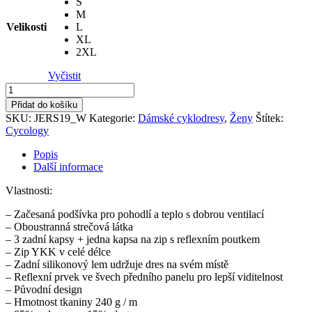
S
M
Velikosti
L
XL
2XL
Vyčistit
Dres
dlouhý
Přidat do košíku
rukáv
SKU:
JERS19_W
Kategorie:
Dámské cyklodresy
,
Ženy
Štítek:
dámský
Cycology
Day
of
Popis
the
Další informace
Living
množství
Vlastnosti:
– Začesaná podšívka pro pohodlí a teplo s dobrou ventilací
– Oboustranná strečová látka
– 3 zadní kapsy + jedna kapsa na zip s reflexním poutkem
– Zip YKK v celé délce
– Zadní silikonový lem udržuje dres na svém místě
– Reflexní prvek ve švech předního panelu pro lepší viditelnost
– Původní design
– Hmotnost tkaniny 240 g / m