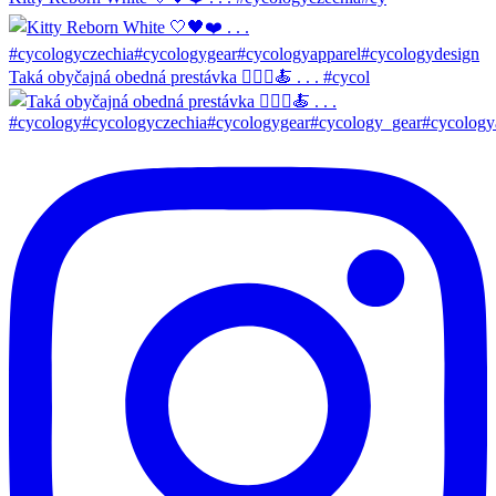
Taká obyčajná obedná prestávka 🚴🏼‍♀️🍝 . . . #cycol