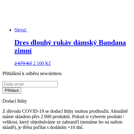
Sleva!
Dres dlouhý rukáv dámský Bandana
zimní
Původní
Aktuální
2 679
Kč
2 100
Kč
cena
cena
Přihlášení k odběru newsletteru
byla:
je:
2
2
679 Kč.
100 Kč.
Dodací lhůty
Z důvodu COVID-19 se dodací lhůty mohou prodloužit. Aktuálně
máme skladem přes 2 000 produktů. Pokud si vyberete produkt /
velikost, který objednáváme ze zahraničí (nemáme ho na našem
skladě), je třeba počítat s dodáním +10 dní.