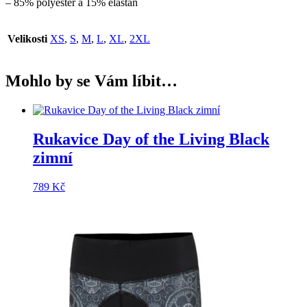
– 85% polyester a 15% elastan
Velikosti
XS
,
S
,
M
,
L
,
XL
,
2XL
Mohlo by se Vám líbit…
Rukavice Day of the Living Black
zimní
789
Kč