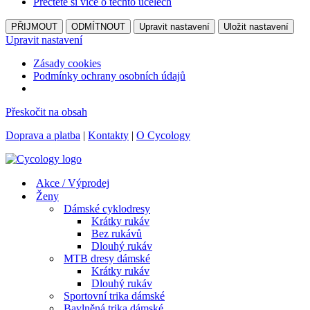
Přečtěte si více o těchto účelech
PŘIJMOUT
ODMÍTNOUT
Upravit nastavení
Uložit nastavení
Upravit nastavení
Zásady cookies
Podmínky ochrany osobních údajů
Přeskočit na obsah
Doprava a platba
|
Kontakty
|
O Cycology
Akce / Výprodej
Ženy
Dámské cyklodresy
Krátky rukáv
Bez rukávů
Dlouhý rukáv
MTB dresy dámské
Krátky rukáv
Dlouhý rukáv
Sportovní trika dámské
Bavlněná trika dámské