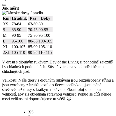
Jak měřit
[cm]
Hrudník
Pás
Boky
XS
78-84
63-69
89
S
85-90
70-75
90-95
M
90-95
75-80
95-100
L
95-100
80-85
100-105
XL
100-105
85-90
105-110
2XL
105-110
90-95
110-115
V dresu s dlouhým rukávem Day of the Living si pohodlně zajezdíš
i v chladných podmínkách. Zůstaň v teple a v pohodě i během
chladnějších jízd.
Velikosti: Naše dresy s dlouhým rukávem jsou přizpůsobeny střihu a
jsou vyrobeny z hrubší textilie s fleece podšívkou, jsou méně
strečové než dresy s krátkým rukávem. Zkontroluj si tabulku
velikostí, aby sis objednala správnou velikost. Pokud se cítíš někde
mezi velikostmi doporučujeme tu větší. 🙂
XS