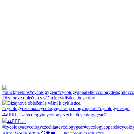
Dizajnové oblečení s vášní k cyklistice. #cycolog
🌅🚴🏼‍♀️ . . #cycology#cycologyczechia#cycologygear#
Kitty Reborn White 🤍🖤❤️ . . . #cycologyczechia#cy