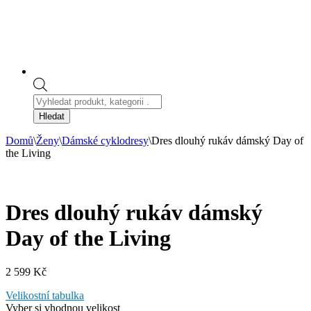
Products
search
Hledat
Domů
\
Ženy
\
Dámské cyklodresy
\
Dres dlouhý rukáv dámský Day of
the Living
Dres dlouhý rukáv dámský
Day of the Living
2 599
Kč
Velikostní tabulka
Vyber si vhodnou velikost