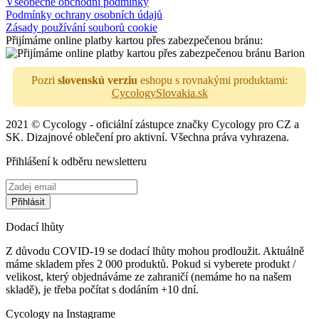
Všeobecné obchodní podmínky
Podmínky ochrany osobních údajů
Zásady používání souborů cookie
Přijímáme online platby kartou přes zabezpečenou bránu:
Pozri
slovenskú verziu
eshopu s rovnakými produktami:
CycologySlovakia.sk
2021 © Cycology - oficiální zástupce značky Cycology pro CZ a
SK. Dizajnové oblečení pro aktivní. Všechna práva vyhrazena.
Přihlášení k odběru newsletteru
Dodací lhůty
Z důvodu COVID-19 se dodací lhůty mohou prodloužit. Aktuálně
máme skladem přes 2 000 produktů. Pokud si vyberete produkt /
velikost, který objednáváme ze zahraničí (nemáme ho na našem
skladě), je třeba počítat s dodáním +10 dní.
Cycology na Instagrame