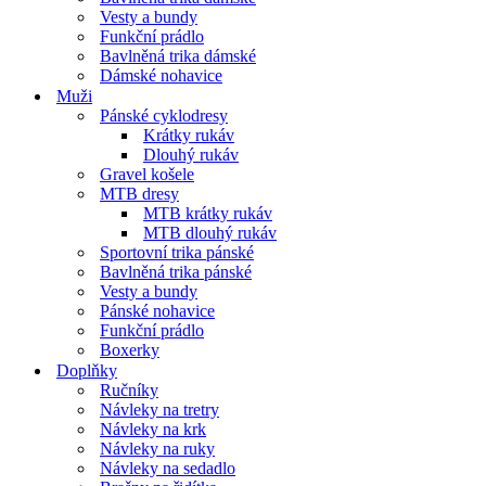
Vesty a bundy
Funkční prádlo
Bavlněná trika dámské
Dámské nohavice
Muži
Pánské cyklodresy
Krátky rukáv
Dlouhý rukáv
Gravel košele
MTB dresy
MTB krátky rukáv
MTB dlouhý rukáv
Sportovní trika pánské
Bavlněná trika pánské
Vesty a bundy
Pánské nohavice
Funkční prádlo
Boxerky
Doplňky
Ručníky
Návleky na tretry
Návleky na krk
Návleky na ruky
Návleky na sedadlo