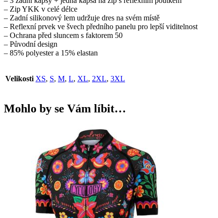
– 3 zadní kapsy + jedna kapsa na zip s reflexním poutkem
– Zip YKK v celé délce
– Zadní silikonový lem udržuje dres na svém místě
– Reflexní prvek ve švech předního panelu pro lepší viditelnost
– Ochrana před sluncem s faktorem 50
– Původní design
– 85% polyester a 15% elastan
Velikosti
XS
,
S
,
M
,
L
,
XL
,
2XL
,
3XL
Mohlo by se Vám líbit…