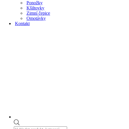
Ponožky
Kšiltovky
Zimní čepice
Omotávky
Kontakt
Products