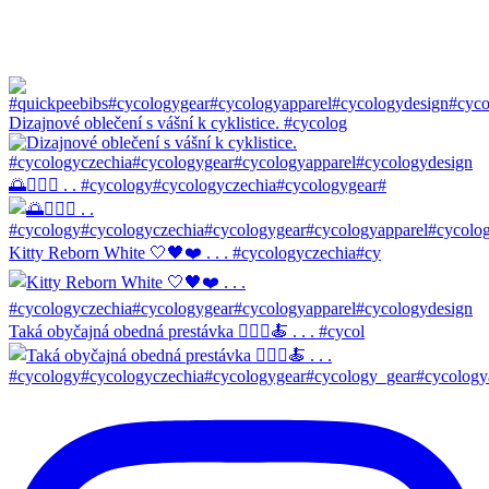
Dizajnové oblečení s vášní k cyklistice. #cycolog
🌅🚴🏼‍♀️ . . #cycology#cycologyczechia#cycologygear#
Kitty Reborn White 🤍🖤❤️ . . . #cycologyczechia#cy
Taká obyčajná obedná prestávka 🚴🏼‍♀️🍝 . . . #cycol