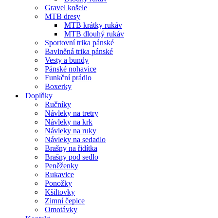
Gravel košele
MTB dresy
MTB krátky rukáv
MTB dlouhý rukáv
Sportovní trika pánské
Bavlněná trika pánské
Vesty a bundy
Pánské nohavice
Funkční prádlo
Boxerky
Doplňky
Ručníky
Návleky na tretry
Návleky na krk
Návleky na ruky
Návleky na sedadlo
Brašny na řidítka
Brašny pod sedlo
Peněženky
Rukavice
Ponožky
Kšiltovky
Zimní čepice
Omotávky