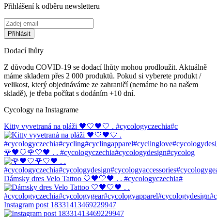
Přihlášení k odběru newsletteru
Dodací lhůty
Z důvodu COVID-19 se dodací lhůty mohou prodloužit. Aktuálně
máme skladem přes 2 000 produktů. Pokud si vyberete produkt /
velikost, který objednáváme ze zahraničí (nemáme ho na našem
skladě), je třeba počítat s dodáním +10 dní.
Cycology na Instagrame
Kitty vyvetraná na pláži 🖤🤍🖤🤍 . #cycologyczechia#c
🌹🖤🤍🌹🤍🖤 . . #cycologyczechia#cycologydesign#cycolog
Dámsky dres Velo Tattoo 🤍🖤🤍🖤 . . #cycologyczechia#
Instagram post 18331413469229947