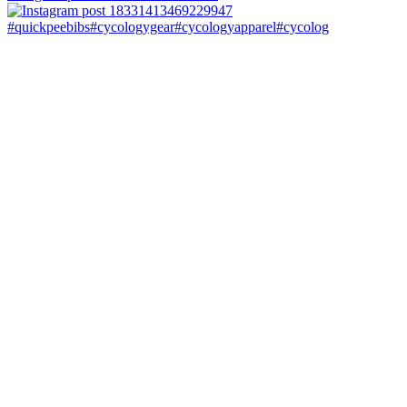
#quickpeebibs#cycologygear#cycologyapparel#cycolog