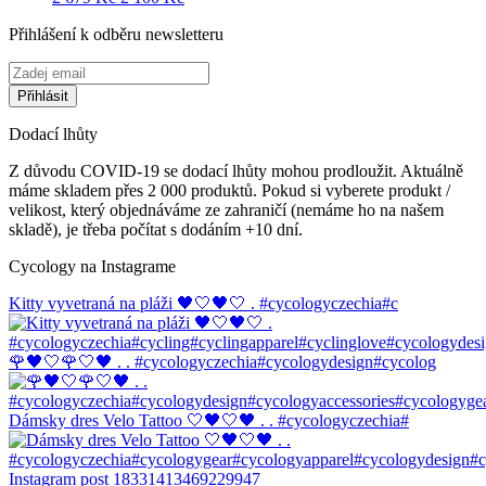
cena
cena
Přihlášení k odběru newsletteru
byla:
je:
2
2
679 Kč.
100 Kč.
Dodací lhůty
Z důvodu COVID-19 se dodací lhůty mohou prodloužit. Aktuálně
máme skladem přes 2 000 produktů. Pokud si vyberete produkt /
velikost, který objednáváme ze zahraničí (nemáme ho na našem
skladě), je třeba počítat s dodáním +10 dní.
Cycology na Instagrame
Kitty vyvetraná na pláži 🖤🤍🖤🤍 . #cycologyczechia#c
🌹🖤🤍🌹🤍🖤 . . #cycologyczechia#cycologydesign#cycolog
Dámsky dres Velo Tattoo 🤍🖤🤍🖤 . . #cycologyczechia#
Instagram post 18331413469229947