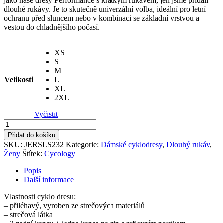
jako naše dresy Performance s krátkým rukávem, jen jsme přidali
dlouhé rukávy. Je to skutečně univerzální volba, ideální pro letní
ochranu před sluncem nebo v kombinaci se základní vrstvou a
vestou do chladnějšího počasí.
XS
S
M
Velikosti
L
XL
2XL
Vyčistit
Dres
dámsky
Přidat do košíku
Frida
SKU:
JERSLS232
Kategorie:
Dámské cyklodresy
,
Dlouhý rukáv
,
(
Ženy
Štítek:
Cycology
Black
)
Popis
dlouhý
Další informace
rukáv
letní
Vlastnosti cyklo dresu:
množství
– přiléhavý, vyroben ze strečových materiálů
– strečová látka