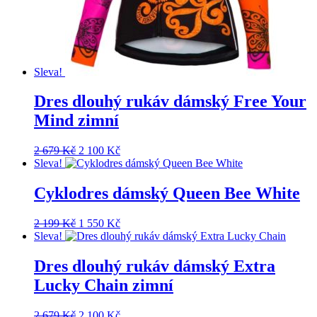
Sleva!
Dres dlouhý rukáv dámský Free Your
Mind zimní
Původní
Aktuální
2 679
Kč
2 100
Kč
cena
cena
Sleva!
byla:
je:
2
2
Cyklodres dámský Queen Bee White
679 Kč.
100 Kč.
Původní
Aktuální
2 199
Kč
1 550
Kč
cena
cena
Sleva!
byla:
je:
2
1
Dres dlouhý rukáv dámský Extra
199 Kč.
550 Kč.
Lucky Chain zimní
Původní
Aktuální
2 679
Kč
2 100
Kč