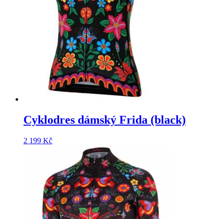
Cyklodres dámský Frida (black)
2 199
Kč