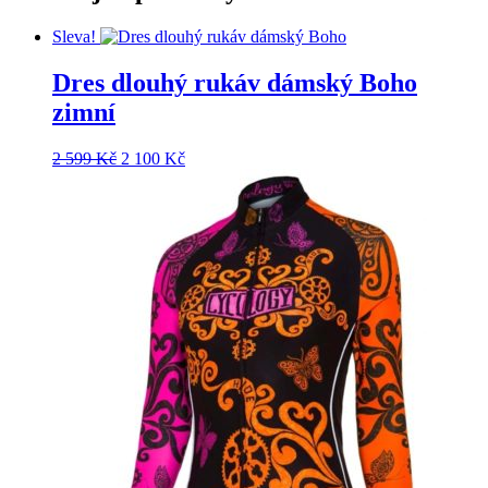
Sleva!
Dres dlouhý rukáv dámský Boho
zimní
Původní
Aktuální
2 599
Kč
2 100
Kč
cena
cena
byla:
je:
2
2
599 Kč.
100 Kč.