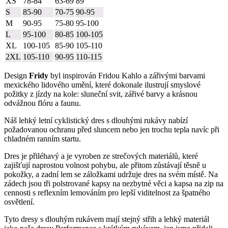
XS
78-84
63-69
89
S
85-90
70-75
90-95
M
90-95
75-80
95-100
L
95-100
80-85
100-105
XL
100-105
85-90
105-110
2XL
105-110
90-95
110-115
Design
Fridy
byl inspirován Fridou Kahlo a zářivými barvami
mexického lidového umění, které dokonale ilustrují smyslové
požitky z jízdy na kole: sluneční svit, zářivé barvy a krásnou
odvážnou flóru a faunu.
Náš lehký letní cyklistický dres s dlouhými rukávy nabízí
požadovanou ochranu před sluncem nebo jen trochu tepla navíc při
chladném ranním startu.
Dres je přiléhavý a je vyroben ze strečových materiálů, které
zajišťují naprostou volnost pohybu, ale přitom zůstávají těsně u
pokožky, a zadní lem se záložkami udržuje dres na svém místě. Na
zádech jsou tři polstrované kapsy na nezbytné věci a kapsa na zip na
cennosti s reflexním lemováním pro lepší viditelnost za špatného
osvětlení.
Tyto dresy s dlouhým rukávem mají stejný střih a lehký materiál