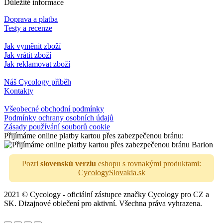
Důležité informace
Doprava a platba
Testy a recenze
Jak vyměnit zboží
Jak vrátit zboží
Jak reklamovat zboží
Náš Cycology příběh
Kontakty
Všeobecné obchodní podmínky
Podmínky ochrany osobních údajů
Zásady používání souborů cookie
Přijímáme online platby kartou přes zabezpečenou bránu:
Pozri
slovenskú verziu
eshopu s rovnakými produktami:
CycologySlovakia.sk
2021 © Cycology - oficiální zástupce značky Cycology pro CZ a
SK. Dizajnové oblečení pro aktivní. Všechna práva vyhrazena.