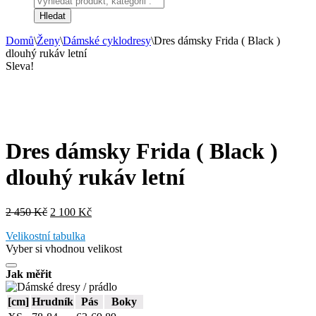
search
Hledat
Domů
\
Ženy
\
Dámské cyklodresy
\
Dres dámsky Frida ( Black )
dlouhý rukáv letní
Sleva!
Dres dámsky Frida ( Black )
dlouhý rukáv letní
Původní
Aktuální
2 450
Kč
2 100
Kč
cena
cena
Velikostní tabulka
byla:
je:
Vyber si vhodnou velikost
2
2
450 Kč.
100 Kč.
Jak měřit
[cm]
Hrudník
Pás
Boky