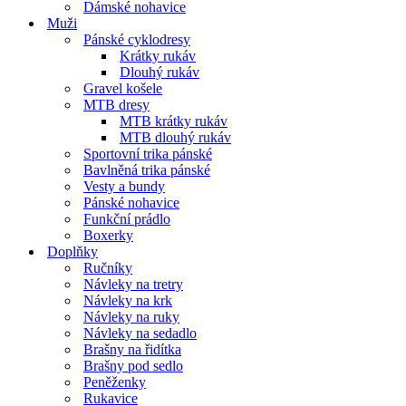
Dámské nohavice
Muži
Pánské cyklodresy
Krátky rukáv
Dlouhý rukáv
Gravel košele
MTB dresy
MTB krátky rukáv
MTB dlouhý rukáv
Sportovní trika pánské
Bavlněná trika pánské
Vesty a bundy
Pánské nohavice
Funkční prádlo
Boxerky
Doplňky
Ručníky
Návleky na tretry
Návleky na krk
Návleky na ruky
Návleky na sedadlo
Brašny na řidítka
Brašny pod sedlo
Peněženky
Rukavice