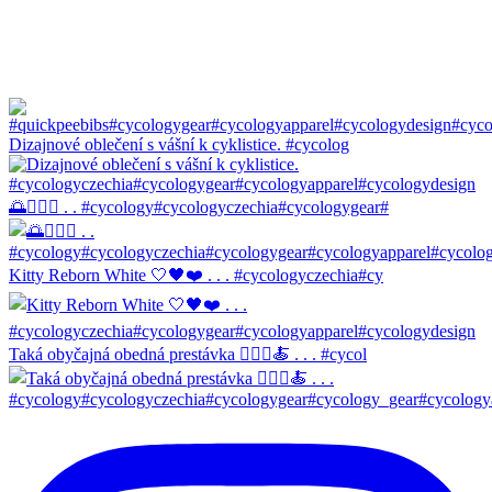
Dizajnové oblečení s vášní k cyklistice. #cycolog
🌅🚴🏼‍♀️ . . #cycology#cycologyczechia#cycologygear#
Kitty Reborn White 🤍🖤❤️ . . . #cycologyczechia#cy
Taká obyčajná obedná prestávka 🚴🏼‍♀️🍝 . . . #cycol