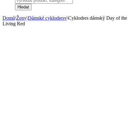
search
Hledat
Domů
\
Ženy
\
Dámské cyklodresy
\
Cyklodres dámský Day of the
Living Red