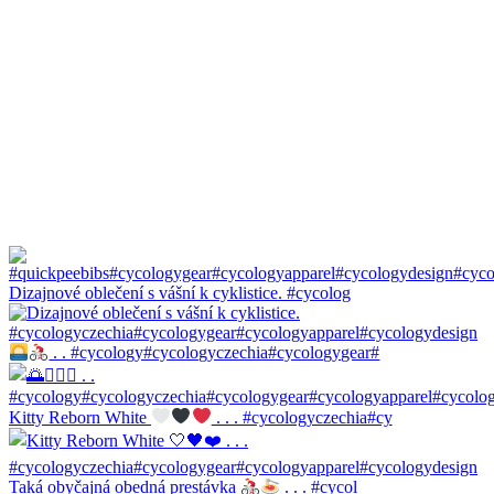
Dizajnové oblečení s vášní k cyklistice. #cycolog
. . #cycology#cycologyczechia#cycologygear#
Kitty Reborn White
. . . #cycologyczechia#cy
Taká obyčajná obedná prestávka
. . . #cycol