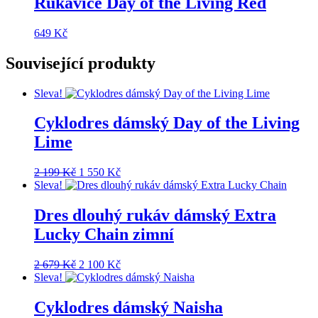
Rukavice Day of the Living Red
649
Kč
Související produkty
Sleva!
Cyklodres dámský Day of the Living
Lime
Původní
Aktuální
2 199
Kč
1 550
Kč
cena
cena
Sleva!
byla:
je:
2
1
Dres dlouhý rukáv dámský Extra
199 Kč.
550 Kč.
Lucky Chain zimní
Původní
Aktuální
2 679
Kč
2 100
Kč
cena
cena
Sleva!
byla:
je:
2
2
Cyklodres dámský Naisha
679 Kč.
100 Kč.