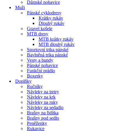
Dámské nohavice
Muži
Pánské cyklodresy
Krátky rukáv
Dlouhý rukáv
Gravel košele
MTB dresy
MTB krátky rukáv
MTB dlouhý rukáv
Sportovní trika pánské
Bavlněná trika pánské
Vesty a bundy
Pánské nohavice
Funkční prádlo
Boxerky
Doplňky
Ručníky
Návleky na tretry
Návleky na krk
Návleky na ruky
Návleky na sedadlo
Brašny na řidítka
Brašny pod sedlo
Peněženky
Rukavice