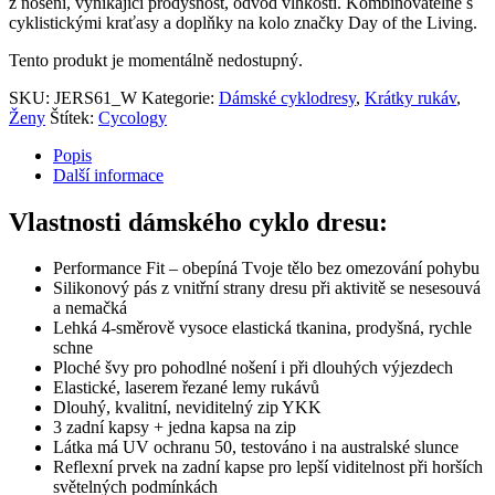
z nošení, vynikající prodyšnost, odvod vlhkosti. Kombinovatelné s
cyklistickými kraťasy a doplňky na kolo značky Day of the Living.
Tento produkt je momentálně nedostupný.
SKU:
JERS61_W
Kategorie:
Dámské cyklodresy
,
Krátky rukáv
,
Ženy
Štítek:
Cycology
Popis
Další informace
Vlastnosti dámského cyklo dresu:
Performance Fit – obepíná Tvoje tělo bez omezování pohybu
Silikonový pás z vnitřní strany dresu při aktivitě se nesesouvá
a nemačká
Lehká 4-směrově vysoce elastická tkanina, prodyšná, rychle
schne
Ploché švy pro pohodlné nošení i při dlouhých výjezdech
Elastické, laserem řezané lemy rukávů
Dlouhý, kvalitní, neviditelný zip YKK
3 zadní kapsy + jedna kapsa na zip
Látka má UV ochranu 50, testováno i na australské slunce
Reflexní prvek na zadní kapse pro lepší viditelnost při horších
světelných podmínkách