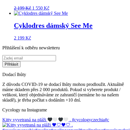
Původní
Aktuální
2 199
Kč
1 550
Kč
cena
cena
byla:
je:
2
1
Cyklodres dámský See Me
199 Kč.
550 Kč.
2 199
Kč
Přihlášení k odběru newsletteru
Dodací lhůty
Z důvodu COVID-19 se dodací lhůty mohou prodloužit. Aktuálně
máme skladem přes 2 000 produktů. Pokud si vyberete produkt /
velikost, který objednáváme ze zahraničí (nemáme ho na našem
skladě), je třeba počítat s dodáním +10 dní.
Cycology na Instagrame
Kitty vyvetraná na pláži
. #cycologyczechia#c