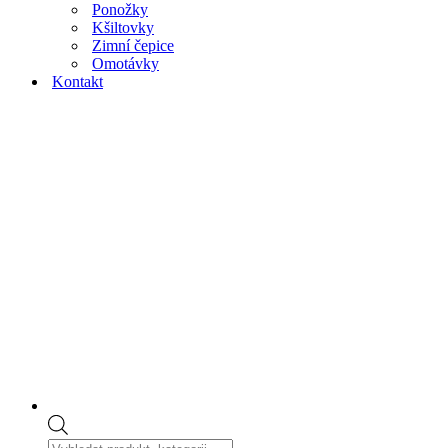
Ponožky
Kšiltovky
Zimní čepice
Omotávky
Kontakt
Products