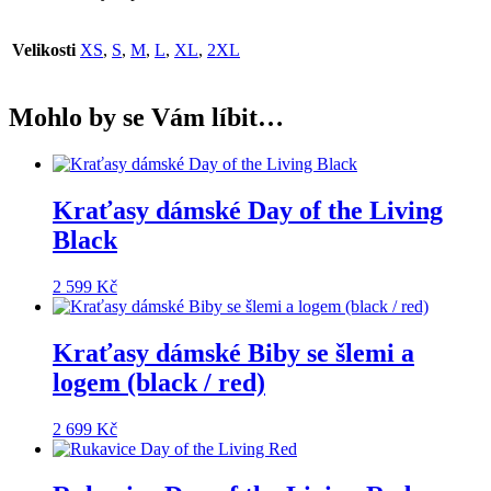
Velikosti
XS
,
S
,
M
,
L
,
XL
,
2XL
Mohlo by se Vám líbit…
Kraťasy dámské Day of the Living
Black
2 599
Kč
Kraťasy dámské Biby se šlemi a
logem (black / red)
2 699
Kč