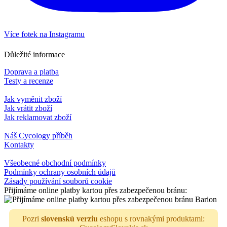
Více fotek na Instagramu
Důležité informace
Doprava a platba
Testy a recenze
Jak vyměnit zboží
Jak vrátit zboží
Jak reklamovat zboží
Náš Cycology příběh
Kontakty
Všeobecné obchodní podmínky
Podmínky ochrany osobních údajů
Zásady používání souborů cookie
Přijímáme online platby kartou přes zabezpečenou bránu:
Pozri
slovenskú verziu
eshopu s rovnakými produktami: