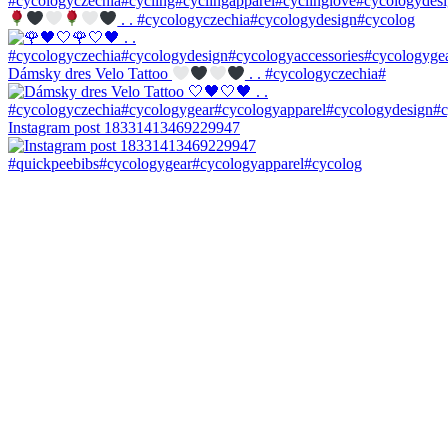
. . #cycologyczechia#cycologydesign#cycolog
Dámsky dres Velo Tattoo
. . #cycologyczechia#
Instagram post 18331413469229947
#quickpeebibs#cycologygear#cycologyapparel#cycolog