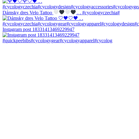
Dámsky dres Velo Tattoo
. . #cycologyczechia#
Instagram post 18331413469229947
#quickpeebibs#cycologygear#cycologyapparel#cycolog