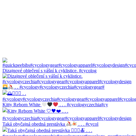
Dizajnové oblečení s vášní k cyklistice. #cycolog
. . #cycology#cycologyczechia#cycologygear#
Kitty Reborn White
. . . #cycologyczechia#cy
Taká obyčajná obedná prestávka
. . . #cycol