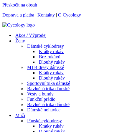
Přeskočit na obsah
Doprava a platba
|
Kontakty
|
O Cycology
Akce / Výprodej
Ženy
Dámské cyklodresy
Krátky rukáv
Bez rukávů
Dlouhý rukáv
MTB dresy dámské
Krátky rukáv
Dlouhý rukáv
Sportovní trika dámské
Bavlněná trika dámské
Vesty a bundy
Funkční prádlo
Bavlněná trika dámské
Dámské nohavice
Muži
Pánské cyklodresy
Krátky rukáv
Dlouhý rukáv