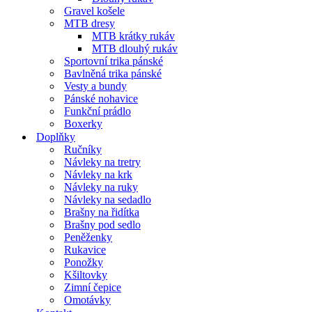
Gravel košele
MTB dresy
MTB krátky rukáv
MTB dlouhý rukáv
Sportovní trika pánské
Bavlněná trika pánské
Vesty a bundy
Pánské nohavice
Funkční prádlo
Boxerky
Doplňky
Ručníky
Návleky na tretry
Návleky na krk
Návleky na ruky
Návleky na sedadlo
Brašny na řidítka
Brašny pod sedlo
Peněženky
Rukavice
Ponožky
Kšiltovky
Zimní čepice
Omotávky