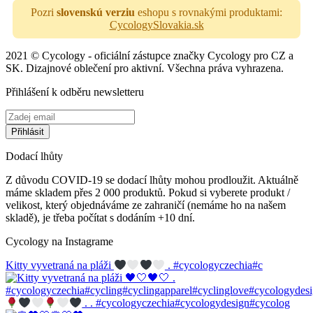
Pozri
slovenskú verziu
eshopu s rovnakými produktami:
CycologySlovakia.sk
2021 © Cycology - oficiální zástupce značky Cycology pro CZ a
SK. Dizajnové oblečení pro aktivní. Všechna práva vyhrazena.
Přihlášení k odběru newsletteru
Dodací lhůty
Z důvodu COVID-19 se dodací lhůty mohou prodloužit. Aktuálně
máme skladem přes 2 000 produktů. Pokud si vyberete produkt /
velikost, který objednáváme ze zahraničí (nemáme ho na našem
skladě), je třeba počítat s dodáním +10 dní.
Cycology na Instagrame
Kitty vyvetraná na pláži
. #cycologyczechia#c
. . #cycologyczechia#cycologydesign#cycolog