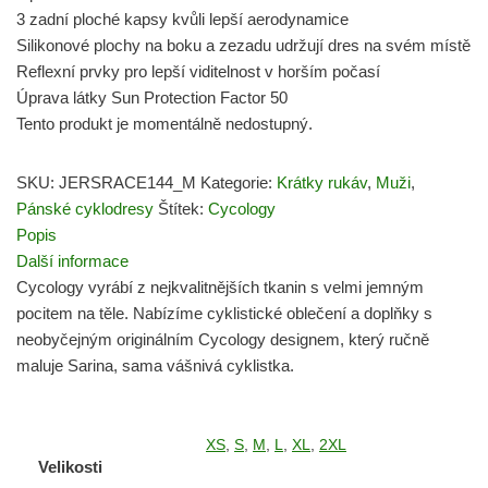
3 zadní ploché kapsy kvůli lepší aerodynamice
Silikonové plochy na boku a zezadu udržují dres na svém místě
Reflexní prvky pro lepší viditelnost v horším počasí
Úprava látky Sun Protection Factor 50
Tento produkt je momentálně nedostupný.
SKU:
JERSRACE144_M
Kategorie:
Krátky rukáv
,
Muži
,
Pánské cyklodresy
Štítek:
Cycology
Popis
Další informace
Cycology vyrábí z nejkvalitnějších tkanin s velmi jemným
pocitem na těle. Nabízíme cyklistické oblečení a doplňky s
neobyčejným originálním Cycology designem, který ručně
maluje Sarina, sama vášnivá cyklistka.
XS
,
S
,
M
,
L
,
XL
,
2XL
Velikosti