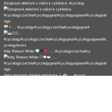
Dizajnové oblečení s vášní k cyklistice. #cycolog
. . #cycology#cycologyczechia#cycologygear#
Kitty Reborn White
. . . #cycologyczechia#cy
Taká obyčajná obedná prestávka
. . . #cycol