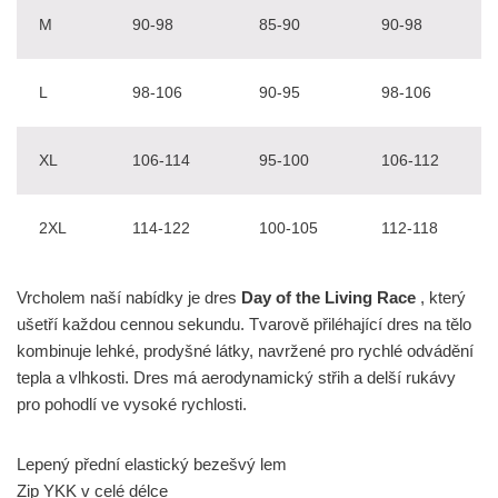
M
90-98
85-90
90-98
L
98-106
90-95
98-106
XL
106-114
95-100
106-112
2XL
114-122
100-105
112-118
Vrcholem naší nabídky je dres
Day of the Living Race
, který
ušetří každou cennou sekundu. Tvarově přiléhající dres na tělo
kombinuje lehké, prodyšné látky, navržené pro rychlé odvádění
tepla a vlhkosti. Dres má aerodynamický střih a delší rukávy
pro pohodlí ve vysoké rychlosti.
Lepený přední elastický bezešvý lem
Zip YKK v celé délce