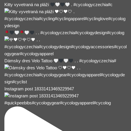
Kitty vyvetraná na pláži
. #cycologyczechia#c
. . #cycologyczechia#cycologydesign#cycolog
Dámsky dres Velo Tattoo
. . #cycologyczechia#
Instagram post 18331413469229947
#quickpeebibs#cycologygear#cycologyapparel#cycolog