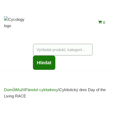
obsah
0
Hledat
Domů
\
Muži
\
Pánské cyklodresy
\
Cyklistický dres Day of the
Living RACE